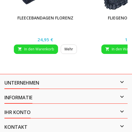
FLEECEBANDAGEN FLORENZ
FLIEGENOH
Preis
Pre
24,95 €
17,
In den Warenkorb
Mehr
In den War



UNTERNEHMEN

INFORMATIE

IHR KONTO

KONTAKT