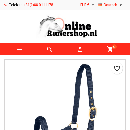


Telefon:
+31(0)88 0111178
EUR €
Deutsch
0



shopping_cart
favorite_border