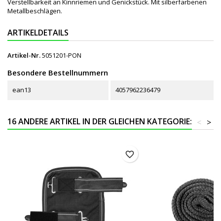
Verstellbarkeit an Kinnriemen und Genickstück. Mit silberfarbenen
Metallbeschlägen.
ARTIKELDETAILS
Artikel-Nr.
5051201-PON
Besondere Bestellnummern
ean13
4057962236479
16 ANDERE ARTIKEL IN DER GLEICHEN KATEGORIE:
<
>
favorite_border