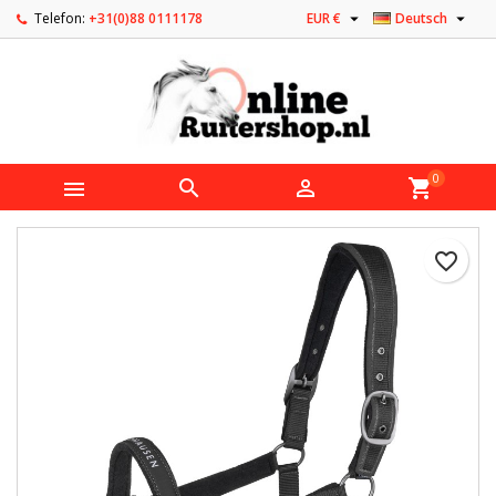


Telefon:
+31(0)88 0111178
EUR €
Deutsch
0



shopping_cart
favorite_border