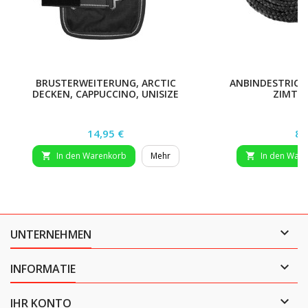
BRUSTERWEITERUNG, ARCTIC
ANBINDESTRICK 
DECKEN, CAPPUCCINO, UNISIZE
ZIMT/
Preis
Pr
14,95 €
8,
In den Warenkorb
Mehr
In den War



UNTERNEHMEN

INFORMATIE

IHR KONTO