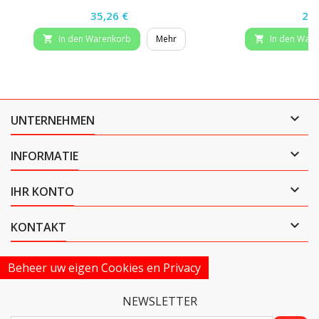
Preis
Pre
35,26 €
26,
In den Warenkorb
Mehr
In den War



UNTERNEHMEN

INFORMATIE

IHR KONTO

KONTAKT
Beheer uw eigen Cookies en Privacy
NEWSLETTER