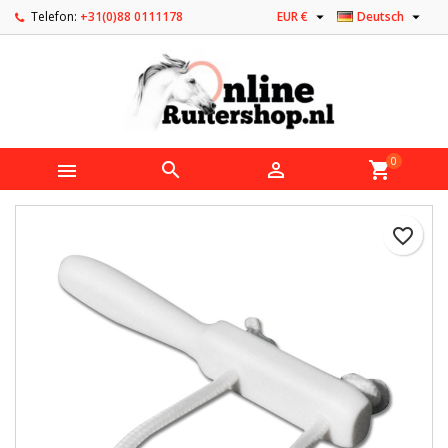


Telefon:
+31(0)88 0111178
EUR €
Deutsch
0



shopping_cart
favorite_border