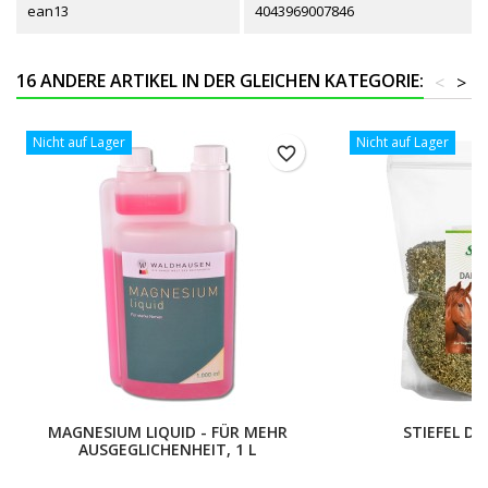
ean13
4043969007846
16 ANDERE ARTIKEL IN DER GLEICHEN KATEGORIE:
<
>
Nicht auf Lager
Nicht auf Lager
favorite_border
MAGNESIUM LIQUID - FÜR MEHR
STIEFEL D
AUSGEGLICHENHEIT, 1 L