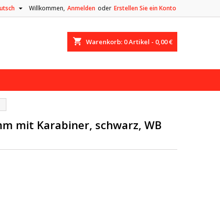

utsch
Willkommen,
Anmelden
oder
Erstellen Sie ein Konto
shopping_cart
Warenkorb:
0
Artikel - 0,00 €
 mm mit Karabiner, schwarz, WB