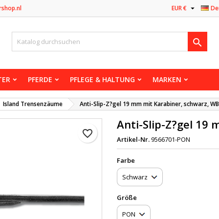

rshop.nl
EUR €
De

TER
PFERDE
PFLEGE & HALTUNG
MARKEN
Island Trensenzäume
Anti-Slip-Z?gel 19 mm mit Karabiner, schwarz, WB
Anti-Slip-Z?gel 19
favorite_border
Artikel-Nr.
9566701-PON
Farbe
Größe