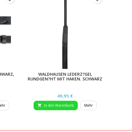
HWARZ,
WALDHAUSEN LEDERZ?GEL
LANGZ?
RUNDGEN?HT MIT HAKEN. SCHWARZ
Preis
49,95 €
ehr
In den Warenkorb
Mehr

