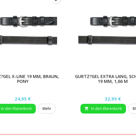
?GEL X-LINE 19 MM, BRAUN,
GURTZ?GEL EXTRA LANG, SC
PONY
19 MM, 1,66 M
Preis
Preis
24,95 €
32,95 €
In den Warenkorb
Mehr
In den Warenkorb
M
