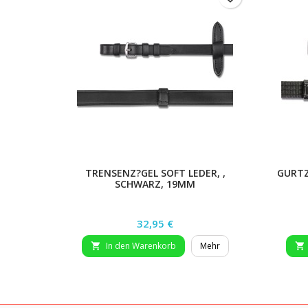
TRENSENZ?GEL SOFT LEDER, ,
GURTZ
SCHWARZ, 19MM
Preis
32,95 €
In den Warenkorb
Mehr

