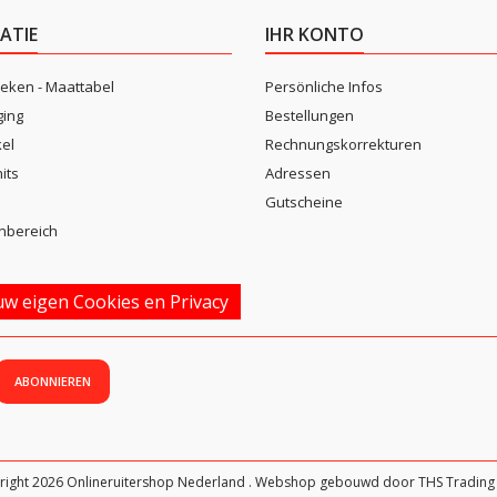
ATIE
IHR KONTO
eken - Maattabel
Persönliche Infos
ging
Bestellungen
kel
Rechnungskorrekturen
its
Adressen
n
Gutscheine
nbereich
w eigen Cookies en Privacy
right 2026 Onlineruitershop Nederland . Webshop gebouwd door THS Trading 