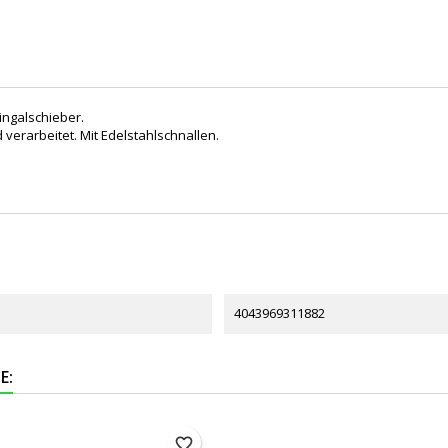
ingalschieber.
verarbeitet. Mit Edelstahlschnallen.
4043969311882
E:
favorite_border