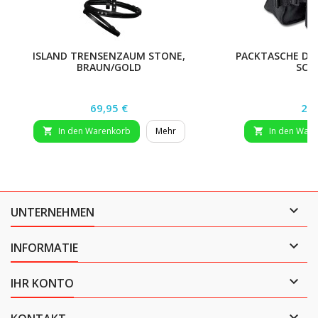
ISLAND TRENSENZAUM STONE,
PACKTASCHE DOP
BRAUN/GOLD
SCH
Preis
Pre
69,95 €
24,
In den Warenkorb
Mehr
In den War



UNTERNEHMEN

INFORMATIE

IHR KONTO
