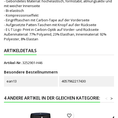
- Gebondetes Material: hochelastisch, formstabil, atmungsaktiv und
mit weicher Innenseite
- Bi-elastisch
- Kompressionseffekt
- Eingrifftaschen mit Carbon-Tape auf der Vorderseite
- Aufgesetzte Patten-Taschen mit Knopf auf der Rückseite
- E·L·T Logo- Print in Carbon-Optik auf Vorder- und Rückseite
Außenmaterial: 77% Polyamid, 23% Elasthan, Innenmaterial: 92%
Polyester, 8% Elastan
ARTIKELDETAILS
Artikel-Nr.
3252901-H46
Besondere Bestellnummern
ean13
4057962217430
4 ANDERE ARTIKEL IN DER GLEICHEN KATEGORIE:
<
>
favorite_border