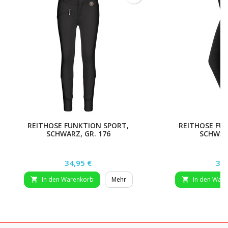
REITHOSE FUNKTION SPORT,
REITHOSE FU
SCHWARZ, GR. 176
SCHWARZ
Preis
Pre
34,95 €
39,
In den Warenkorb
Mehr
In den War

