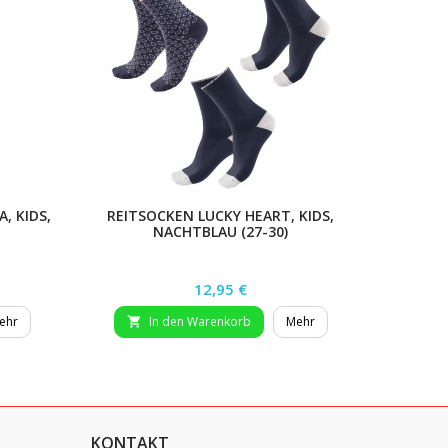
, KIDS,
REITSOCKEN LUCKY HEART, KIDS,
STIRNB
NACHTBLAU (27-30)
KID
Preis
12,95 €
ehr
In den Warenkorb
Mehr


KONTAKT