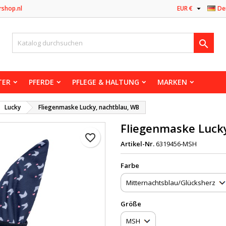

rshop.nl
EUR €
De

TER
PFERDE
PFLEGE & HALTUNG
MARKEN
Lucky
Fliegenmaske Lucky, nachtblau, WB
Fliegenmaske Luck
favorite_border
Artikel-Nr.
6319456-MSH
Farbe
Größe