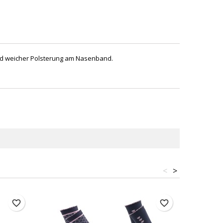
 und weicher Polsterung am Nasenband.
<
>
favorite_border
favorite_border