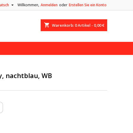

utsch
Willkommen,
Anmelden
oder
Erstellen Sie ein Konto
shopping_cart
Warenkorb:
0
Artikel - 0,00 €
y, nachtblau, WB