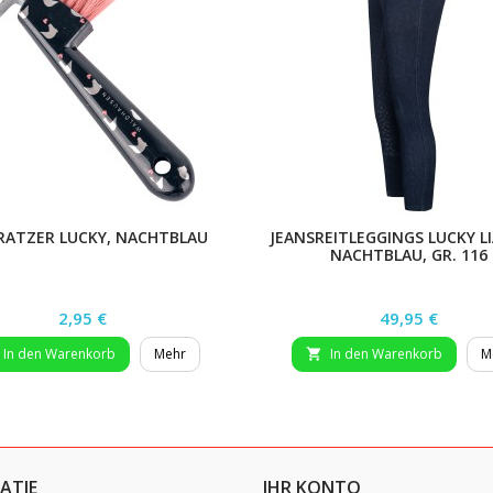
RATZER LUCKY, NACHTBLAU
JEANSREITLEGGINGS LUCKY LIA
NACHTBLAU, GR. 116
Preis
Preis
2,95 €
49,95 €
In den Warenkorb
Mehr
In den Warenkorb
M

ATIE
IHR KONTO