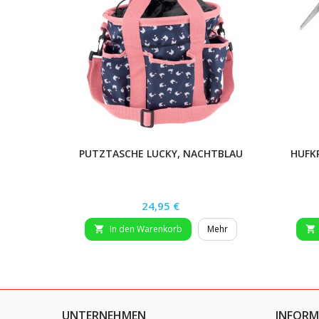
PUTZTASCHE LUCKY, NACHTBLAU
HUFK
Preis
24,95 €
In den Warenkorb
Mehr


UNTERNEHMEN
INFORM