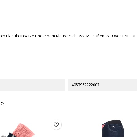
urch Elastikeinsätze und einem Klettverschluss. Mit süßem All-Over-Print
4057962222007
E:
favorite_border