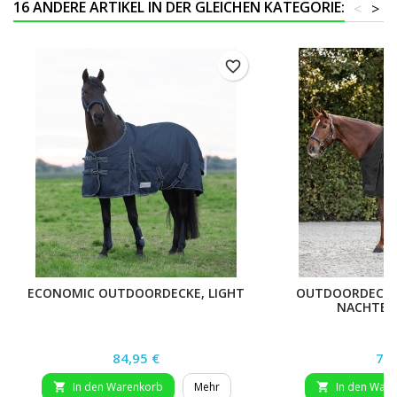
16 ANDERE ARTIKEL IN DER GLEICHEN KATEGORIE:
<
>
favorite_border
ECONOMIC OUTDOORDECKE, LIGHT
OUTDOORDECKE 
NACHTBLA
Preis
Pre
84,95 €
74,
In den Warenkorb
Mehr
In den War

