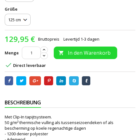
Größe
129,95 €
Bruttopreis
Levertijd 1-3 dagen
In den Warenkorb
Menge


Direct leverbaar
BESCHREIBUNG
Met Clip-In tapijtsysteem.
50 g/m² thermische vulling als tussenseizoendeken of als
bescherming op koele regenachtige dagen
- 1200 denier polyester
- Ademend