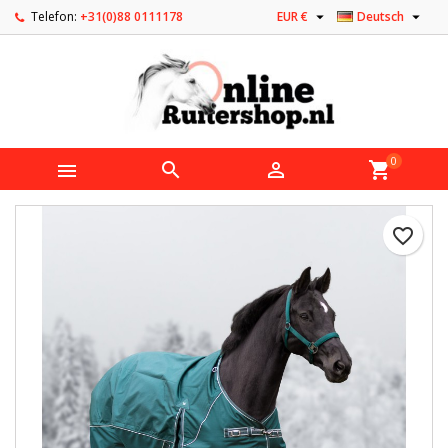


Telefon:
+31(0)88 0111178
EUR €
Deutsch
0



shopping_cart
favorite_border