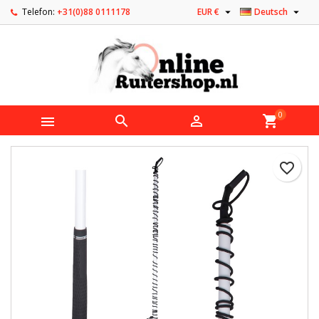


Telefon:
+31(0)88 0111178
EUR €
Deutsch
0



shopping_cart
favorite_border