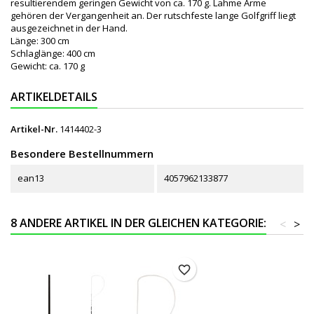
resultierendem geringen Gewicht von ca. 170 g. Lahme Arme
gehören der Vergangenheit an. Der rutschfeste lange Golfgriff liegt
ausgezeichnet in der Hand.
Länge: 300 cm
Schlaglänge: 400 cm
Gewicht: ca. 170 g
ARTIKELDETAILS
Artikel-Nr.
1414402-3
Besondere Bestellnummern
ean13
4057962133877
8 ANDERE ARTIKEL IN DER GLEICHEN KATEGORIE:
<
>
favorite_border