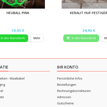
HEUBALL PINK
KERALIT HUF-FESTIGE
Preis
Preis
19,95 €
34,90 €
In den Warenkorb
Mehr
In den Warenkorb
M

ATIE
IHR KONTO
eken - Maattabel
Persönliche Infos
ging
Bestellungen
kel
Rechnungskorrekturen
its
Adressen
n
Gutscheine