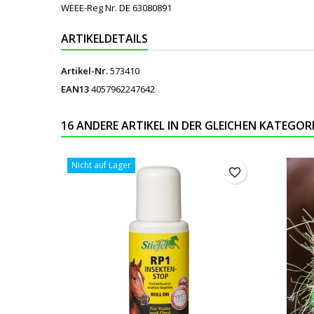
WEEE-Reg Nr. DE 63080891
ARTIKELDETAILS
Artikel-Nr.
573410
EAN13
4057962247642
16 ANDERE ARTIKEL IN DER GLEICHEN KATEGORI
Nicht auf Lager
favorite_border