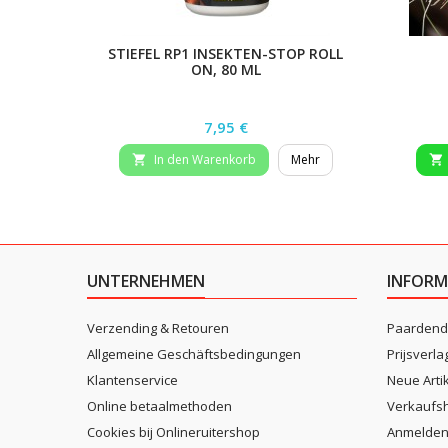
STIEFEL RP1 INSEKTEN-STOP ROLL
ON, 80 ML
Preis
7,95 €
In den Warenkorb
Mehr


UNTERNEHMEN
INFORM
Verzending & Retouren
Paardend
Allgemeine Geschäftsbedingungen
Prijsverla
Klantenservice
Neue Arti
Online betaalmethoden
Verkaufsh
Cookies bij Onlineruitershop
Anmelde