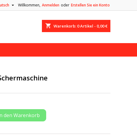

utsch
Willkommen,
Anmelden
oder
Erstellen Sie ein Konto
shopping_cart
Warenkorb:
0
Artikel - 0,00 €
Schermaschine
In den Warenkorb