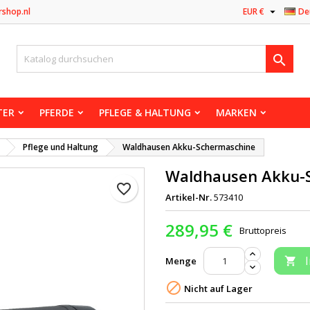

rshop.nl
EUR €
De

TER
PFERDE
PFLEGE & HALTUNG
MARKEN
Pflege und Haltung
Waldhausen Akku-Schermaschine
Waldhausen Akku-
favorite_border
Artikel-Nr.
573410
289,95 €
Bruttopreis
Menge


Nicht auf Lager