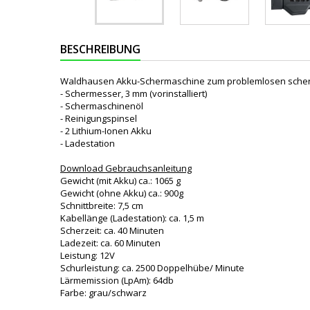
BESCHREIBUNG
Waldhausen Akku-Schermaschine zum problemlosen scheren
- Schermesser, 3 mm (vorinstalliert)
- Schermaschinenöl
- Reinigungspinsel
- 2 Lithium-Ionen Akku
- Ladestation
Download Gebrauchsanleitung
Gewicht (mit Akku) ca.: 1065 g
Gewicht (ohne Akku) ca.: 900g
Schnittbreite: 7,5 cm
Kabellänge (Ladestation): ca. 1,5 m
Scherzeit: ca. 40 Minuten
Ladezeit: ca. 60 Minuten
Leistung: 12V
Schurleistung: ca. 2500 Doppelhübe/ Minute
Lärmemission (LpAm): 64db
Farbe: grau/schwarz