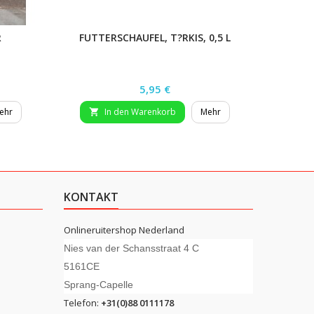
R
FUTTERSCHAUFEL, T?RKIS, 0,5 L
PH
Preis
5,95 €
ehr
In den Warenkorb
Mehr


KONTAKT
Onlineruitershop Nederland
Nies van der Schansstraat 4 C
5161CE
Sprang-Capelle
Telefon:
+31(0)88 0111178