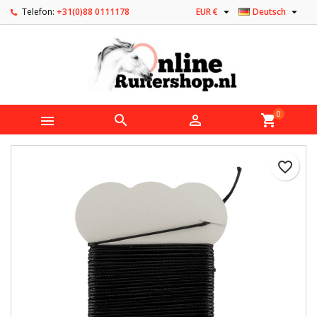


Telefon:
+31(0)88 0111178
EUR €
Deutsch
0



shopping_cart
favorite_border