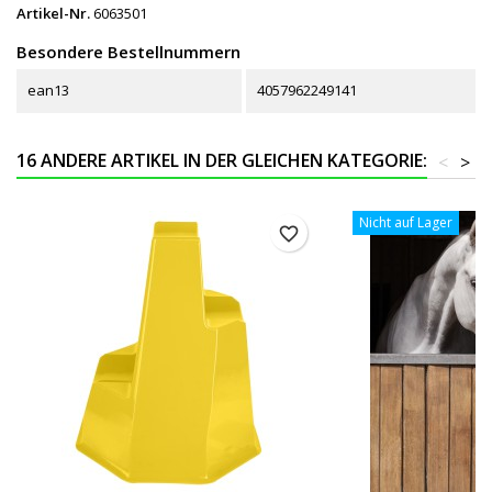
Artikel-Nr.
6063501
Besondere Bestellnummern
ean13
4057962249141
16 ANDERE ARTIKEL IN DER GLEICHEN KATEGORIE:
<
>
Nicht auf Lager
favorite_border