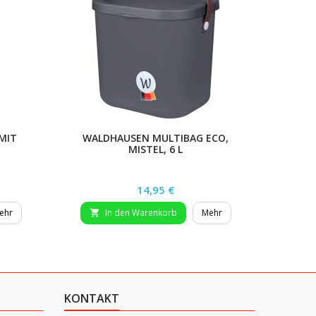
MIT
WALDHAUSEN MULTIBAG ECO,
BALL
MISTEL, 6 L
P
Preis
14,95 €
ehr
In den Warenkorb
Mehr


KONTAKT