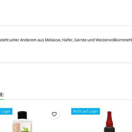
esteht unter Anderem aus Melasse, Hafer, Gerste und Weizenvollkornmehl
E:
f Lager
Nicht auf Lager
favorite_border