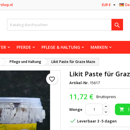

rshop.nl
EUR €
De

TER
PFERDE
PFLEGE & HALTUNG
MARKEN
Pflege und Haltung
Likit Paste für Graze Maze
Likit Paste für Gra
favorite_border
Artikel-Nr.
15617
11,72 €
Bruttopreis
Menge


Leverbaar 3 -5 dagen