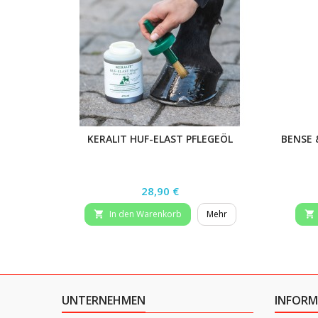
KERALIT HUF-ELAST PFLEGEÖL
BENSE 
Preis
28,90 €
In den Warenkorb
Mehr


UNTERNEHMEN
INFORM