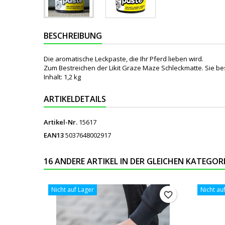
BESCHREIBUNG
Die aromatische Leckpaste, die Ihr Pferd lieben wird.
Zum Bestreichen der Likit Graze Maze Schleckmatte. Sie b
Inhalt: 1,2 kg
ARTIKELDETAILS
Artikel-Nr.
15617
EAN13
5037648002917
16 ANDERE ARTIKEL IN DER GLEICHEN KATEGORI
Nicht auf Lager
Nicht au
favorite_border