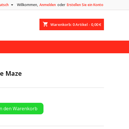

utsch
Willkommen,
Anmelden
oder
Erstellen Sie ein Konto
shopping_cart
Warenkorb:
0
Artikel - 0,00 €
ze Maze
In den Warenkorb