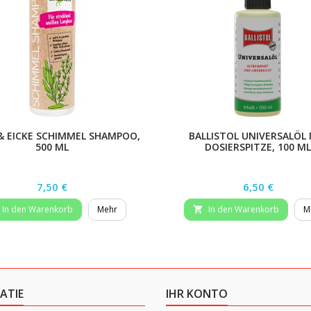
& EICKE SCHIMMEL SHAMPOO,
BALLISTOL UNIVERSALÖL 
500 ML
DOSIERSPITZE, 100 ML
Preis
Preis
7,50 €
6,50 €
In den Warenkorb
Mehr
In den Warenkorb
M

ATIE
IHR KONTO