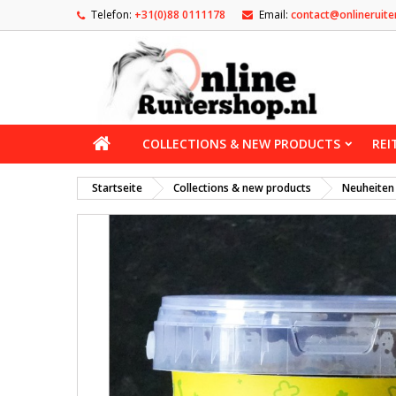
Telefon:
+31(0)88 0111178
Email:
contact@onlineruite
COLLECTIONS & NEW PRODUCTS
REI
Startseite
Collections & new products
Neuheiten