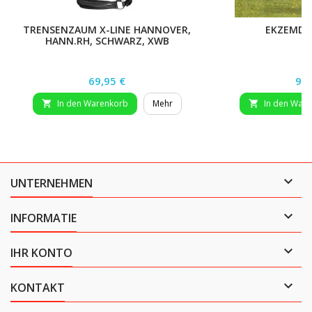
TRENSENZAUM X-LINE HANNOVER,
EKZEMDE
HANN.RH, SCHWARZ, XWB
Preis
Pre
69,95 €
99,
In den Warenkorb
Mehr
In den War



UNTERNEHMEN

INFORMATIE

IHR KONTO

KONTAKT