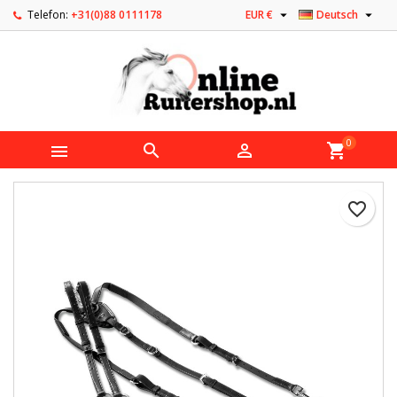


Telefon:
+31(0)88 0111178
EUR €
Deutsch
0



shopping_cart
favorite_border