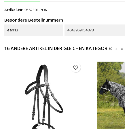
Artikel-Nr.
9562301-PON
Besondere Bestellnummern
ean13
4043969154878
16 ANDERE ARTIKEL IN DER GLEICHEN KATEGORIE:
<
>
favorite_border