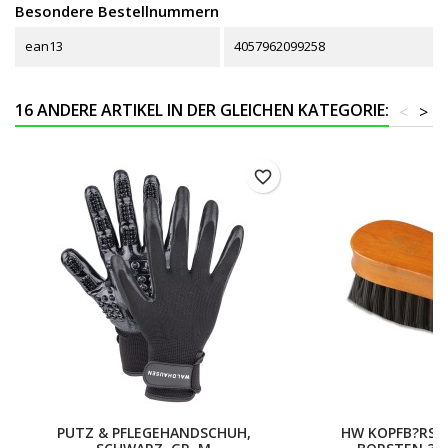
Besondere Bestellnummern
ean13
4057962099258
16 ANDERE ARTIKEL IN DER GLEICHEN KATEGORIE:
<
>
favorite_border
PUTZ & PFLEGEHANDSCHUH,
HW KOPFB?RSTE