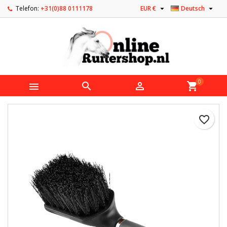


Telefon:
+31(0)88 0111178
EUR €
Deutsch
0



shopping_cart
favorite_border