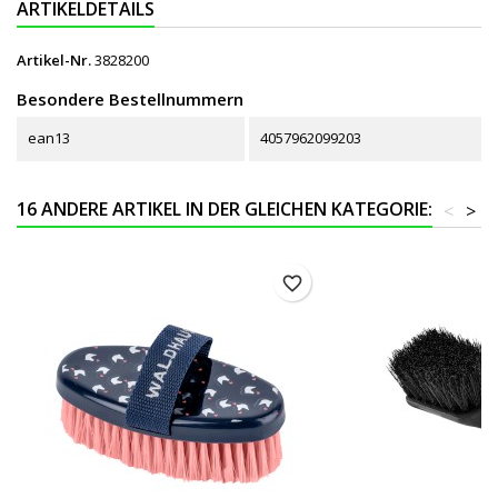
ARTIKELDETAILS
Artikel-Nr.
3828200
Besondere Bestellnummern
ean13
4057962099203
16 ANDERE ARTIKEL IN DER GLEICHEN KATEGORIE:
<
>
favorite_border