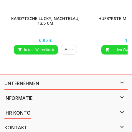
KARD?TSCHE LUCKY, NACHTBLAU,
HUFB?RSTE MIT 
13,5 CM
R
Preis
Pre
6,95 €
11,
In den Warenkorb
Mehr
In den War



UNTERNEHMEN

INFORMATIE

IHR KONTO

KONTAKT