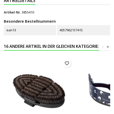
ARTIKELDETAILS
Artikel-Nr.
3855410
Besondere Bestellnummern
ean13
4057962157415
16 ANDERE ARTIKEL IN DER GLEICHEN KATEGORIE:
<
>
favorite_border