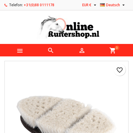


Telefon:
+31(0)88 0111178
EUR €
Deutsch
0



shopping_cart
favorite_border