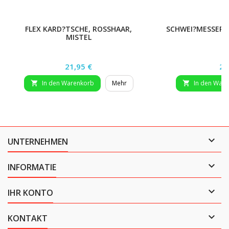
FLEX KARD?TSCHE, ROSSHAAR,
SCHWEI?MESSER 
MISTEL
Preis
Pr
21,95 €
2,
In den Warenkorb
Mehr
In den War



UNTERNEHMEN

INFORMATIE

IHR KONTO

KONTAKT