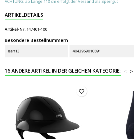
ACHTUNG: ab Länge 110 cm erfolgt der Versand als Sperrgut
ARTIKELDETAILS
Artikel-Nr.
147401-100
Besondere Bestellnummern
ean13
4043969010891
16 ANDERE ARTIKEL IN DER GLEICHEN KATEGORIE:
<
>
favorite_border