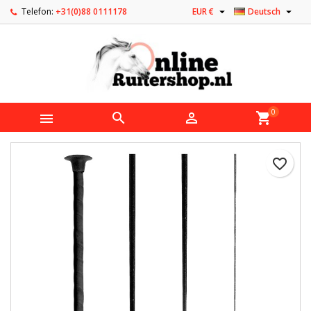


Telefon:
+31(0)88 0111178
EUR €
Deutsch
0



shopping_cart
favorite_border