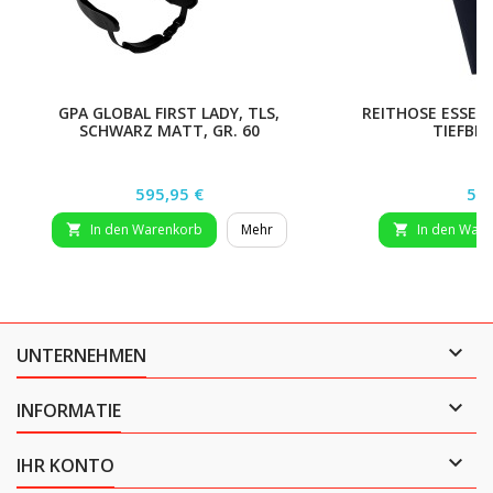
GPA GLOBAL FIRST LADY, TLS,
REITHOSE ESSENT
SCHWARZ MATT, GR. 60
TIEFBLA
Preis
Pre
595,95 €
54,
In den Warenkorb
Mehr
In den War



UNTERNEHMEN

INFORMATIE

IHR KONTO