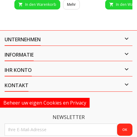
In den Warenkorb
Mehr
In den War



UNTERNEHMEN

INFORMATIE

IHR KONTO

KONTAKT
Beheer uw eigen Cookies en Privacy
NEWSLETTER