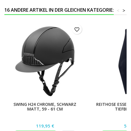
16 ANDERE ARTIKEL IN DER GLEICHEN KATEGORIE:
<
>
favorite_border
SWING H24 CHROME, SCHWARZ
REITHOSE ESSENT
MATT, 59 - 61 CM
TIEFBLA
Preis
Pre
119,95 €
54,