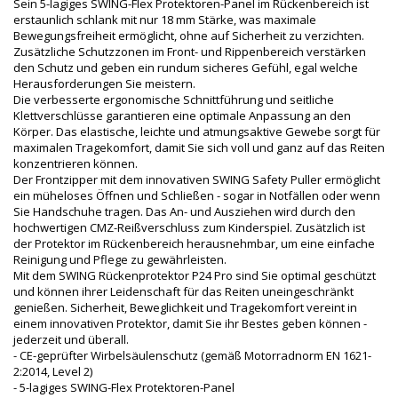
Sein 5-lagiges SWING-Flex Protektoren-Panel im Rückenbereich ist
erstaunlich schlank mit nur 18 mm Stärke, was maximale
Bewegungsfreiheit ermöglicht, ohne auf Sicherheit zu verzichten.
Zusätzliche Schutzzonen im Front- und Rippenbereich verstärken
den Schutz und geben ein rundum sicheres Gefühl, egal welche
Herausforderungen Sie meistern.
Die verbesserte ergonomische Schnittführung und seitliche
Klettverschlüsse garantieren eine optimale Anpassung an den
Körper. Das elastische, leichte und atmungsaktive Gewebe sorgt für
maximalen Tragekomfort, damit Sie sich voll und ganz auf das Reiten
konzentrieren können.
Der Frontzipper mit dem innovativen SWING Safety Puller ermöglicht
ein müheloses Öffnen und Schließen - sogar in Notfällen oder wenn
Sie Handschuhe tragen. Das An- und Ausziehen wird durch den
hochwertigen CMZ-Reißverschluss zum Kinderspiel. Zusätzlich ist
der Protektor im Rückenbereich herausnehmbar, um eine einfache
Reinigung und Pflege zu gewährleisten.
Mit dem SWING Rückenprotektor P24 Pro sind Sie optimal geschützt
und können ihrer Leidenschaft für das Reiten uneingeschränkt
genießen. Sicherheit, Beweglichkeit und Tragekomfort vereint in
einem innovativen Protektor, damit Sie ihr Bestes geben können -
jederzeit und überall.
- CE-geprüfter Wirbelsäulenschutz (gemäß Motorradnorm EN 1621-
2:2014, Level 2)
- 5-lagiges SWING-Flex Protektoren-Panel