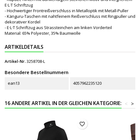
E·L·T Schriftzug
- Hochwertiger Frontreißverschluss in Metalloptik mit Metall-Puller
- Känguru-Taschen mit nahtfeinem Reißverschluss mit Ringpuller und
dekorativer Kordel
- E·L·T Schriftzug aus Strassteinchen am linken Vorderteil
Material: 65% Polyester, 35% Baumwolle
ARTIKELDETAILS
Artikel-Nr.
3258708-L
Besondere Bestellnummern
ean13
4057962235120
16 ANDERE ARTIKEL IN DER GLEICHEN KATEGORIE:
<
>
favorite_border