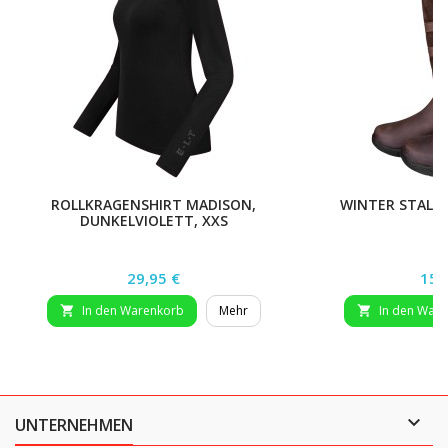
ROLLKRAGENSHIRT MADISON,
WINTER STALLS
DUNKELVIOLETT, XXS
Preis
Prei
29,95 €
159
In den Warenkorb
Mehr
In den War



UNTERNEHMEN