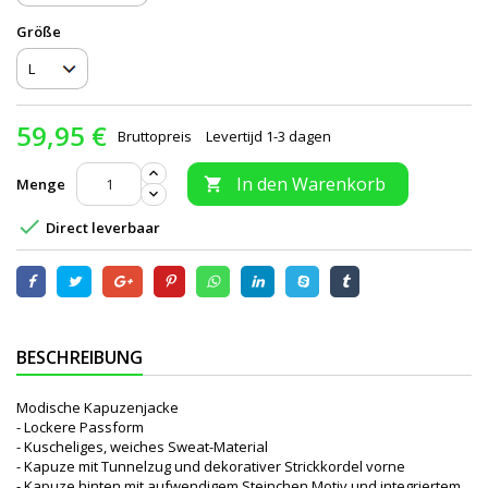
Größe
59,95 €
Bruttopreis
Levertijd 1-3 dagen
In den Warenkorb
Menge


Direct leverbaar
BESCHREIBUNG
Modische Kapuzenjacke
- Lockere Passform
- Kuscheliges, weiches Sweat-Material
- Kapuze mit Tunnelzug und dekorativer Strickkordel vorne
- Kapuze hinten mit aufwendigem Steinchen Motiv und integriertem