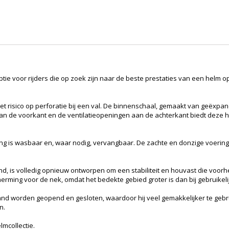
optie voor rijders die op zoek zijn naar de beste prestaties van een helm 
et risico op perforatie bij een val. De binnenschaal, gemaakt van geëxp
an de voorkant en de ventilatieopeningen aan de achterkant biedt deze he
g is wasbaar en, waar nodig, vervangbaar. De zachte en donzige voering 
and, is volledig opnieuw ontworpen om een stabiliteit en houvast die vo
erming voor de nek, omdat het bedekte gebied groter is dan bij gebruikel
d worden geopend en gesloten, waardoor hij veel gemakkelijker te gebruike
n.
lmcollectie.