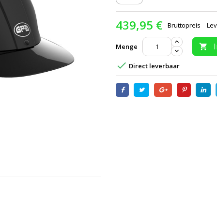
439,95 €
Bruttopreis
Lev
Menge


Direct leverbaar