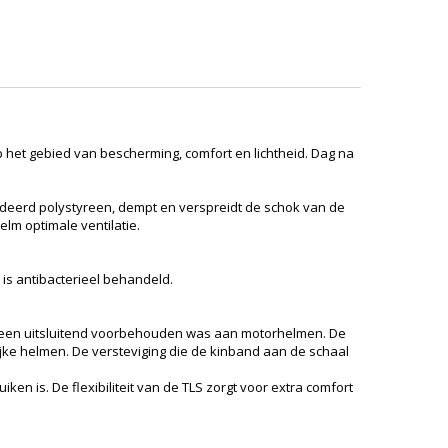
op het gebied van bescherming, comfort en lichtheid. Dag na
andeerd polystyreen, dempt en verspreidt de schok van de
lm optimale ventilatie.
is antibacterieel behandeld.
orheen uitsluitend voorbehouden was aan motorhelmen. De
ijke helmen. De versteviging die de kinband aan de schaal
n is. De flexibiliteit van de TLS zorgt voor extra comfort