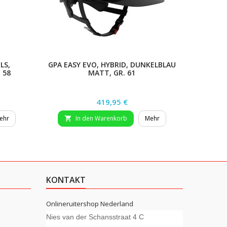
LS,
GPA EASY EVO, HYBRID, DUNKELBLAU
GPA
 58
MATT, GR. 61
SCH
Preis
419,95 €
ehr
In den Warenkorb
Mehr


KONTAKT
Onlineruitershop Nederland
Nies van der Schansstraat 4 C