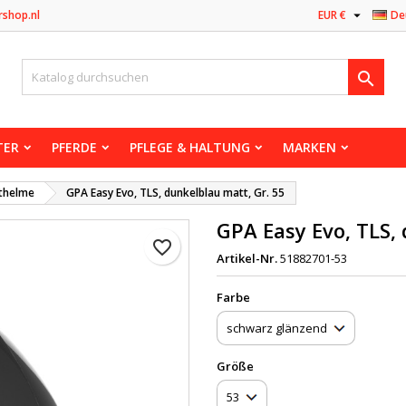

rshop.nl
EUR €
De

TER
PFERDE
PFLEGE & HALTUNG
MARKEN
thelme
GPA Easy Evo, TLS, dunkelblau matt, Gr. 55
GPA Easy Evo, TLS, 
favorite_border
Artikel-Nr.
51882701-53
Farbe
Größe