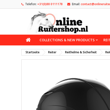
Telefon:
+31(0)88 0111178
Email:
contact@onlineruite
COLLECTIONS & NEW PRODUCTS
REI
Startseite
Reiter
Reithelme & Sicherheit
Rei