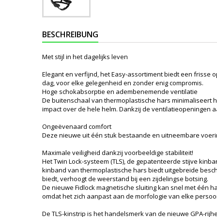
BESCHREIBUNG
Met stijl in het dagelijks leven
Elegant en verfijnd, het Easy-assortiment biedt een frisse 
dag, voor elke gelegenheid en zonder enig compromis.
Hoge schokabsorptie en adembenemende ventilatie
De buitenschaal van thermoplastische hars minimaliseert h
impact over de hele helm. Dankzij de ventilatieopeningen a
Ongeëvenaard comfort
Deze nieuwe uit één stuk bestaande en uitneembare voerin
Maximale veiligheid dankzij voorbeeldige stabiliteit!
Het Twin Lock-systeem (TLS), de gepatenteerde stijve kinb
kinband van thermoplastische hars biedt uitgebreide besch
biedt, verhoogt de weerstand bij een zijdelingse botsing.
De nieuwe Fidlock magnetische sluiting kan snel met één han
omdat het zich aanpast aan de morfologie van elke persoo
De TLS-kinstrip is het handelsmerk van de nieuwe GPA-rijhe