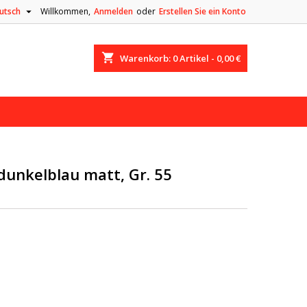

utsch
Willkommen,
Anmelden
oder
Erstellen Sie ein Konto
shopping_cart
Warenkorb:
0
Artikel - 0,00 €
dunkelblau matt, Gr. 55