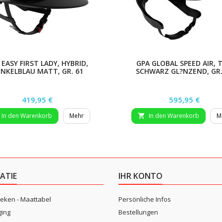
 EASY FIRST LADY, HYBRID,
GPA GLOBAL SPEED AIR, T
NKELBLAU MATT, GR. 61
SCHWARZ GL?NZEND, GR.
Preis
Preis
419,95 €
595,95 €
In den Warenkorb
Mehr
In den Warenkorb
M

ATIE
IHR KONTO
eken - Maattabel
Persönliche Infos
ging
Bestellungen