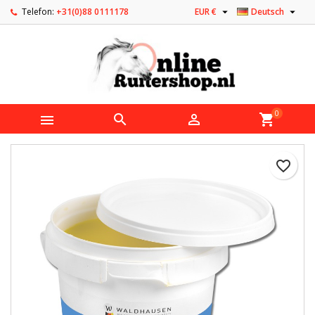


Telefon:
+31(0)88 0111178
EUR €
Deutsch
0



shopping_cart
favorite_border