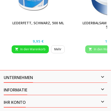
LEDERFETT, SCHWARZ, 500 ML
LEDERBALSAM M
50
Preis
Pre
9,95 €
13,
In den Warenkorb
Mehr
In den War



UNTERNEHMEN

INFORMATIE

IHR KONTO