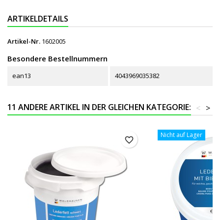
ARTIKELDETAILS
Artikel-Nr.
1602005
Besondere Bestellnummern
ean13
4043969035382
11 ANDERE ARTIKEL IN DER GLEICHEN KATEGORIE:
<
>
Nicht auf Lager
favorite_border