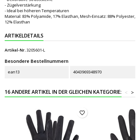
- Zügelverstärkung
- Ideal bei höheren Temperaturen
Material: 83% Polyamide, 17% Elasthan, Mesh-Einsatz: 88% Polyester,
12% Elasthan
ARTIKELDETAILS
Artikel-Nr.
3205601-L
Besondere Bestellnummern
ean13
4043969348970
16 ANDERE ARTIKEL IN DER GLEICHEN KATEGORIE:
<
>
favorite_border