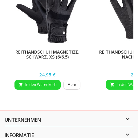
REITHANDSCHUH MAGNETIZE,
REITHANDSCHUH -
SCHWARZ, XS (6/6,5)
NACHTB
Preis
Pre
24,95 €
21,
In den Warenkorb
Mehr
In den War



UNTERNEHMEN

INFORMATIE