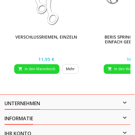
VERSCHLUSSRIEMEN, EINZELN
BERIS SPRING
EINFACH GEB
Preis
Prei
11,95 €
164
In den Warenkorb
Mehr
In den War



UNTERNEHMEN

INFORMATIE

IHR KONTO