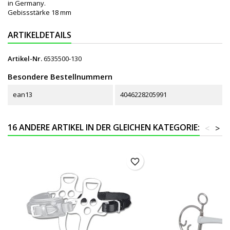
in Germany.
Gebissstärke 18 mm
ARTIKELDETAILS
Artikel-Nr.
6535500-130
Besondere Bestellnummern
ean13
4046228205991
16 ANDERE ARTIKEL IN DER GLEICHEN KATEGORIE:
<
>
favorite_border