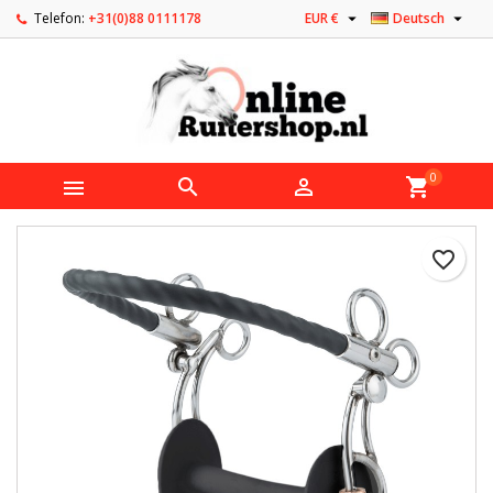


Telefon:
+31(0)88 0111178
EUR €
Deutsch
0



shopping_cart
favorite_border