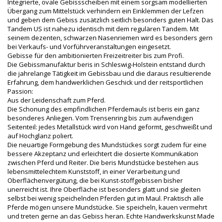
Integrierte, ovale Gebissscheiben mit einem sorgsam modellierten
Übergang zum Mittelstück verhindern ein Einklemmen der Lefzen
und geben dem Gebiss zusätzlich seitlich besonders guten Halt. Das
Tandem US ist nahezu identisch mit dem regulären Tandem. Mit
seinem dezenten, schwarzen Nasenriemen wird es besonders gern
bei Verkaufs- und Vorführveranstaltungen eingesetzt.
Gebisse für den ambitionierten Freizeitreiter bis zum Profi.
Die Gebissmanufaktur beris in Schleswig-Holstein entstand durch
die jahrelange Tätigkeit im Gebissbau und die daraus resultierende
Erfahrung, dem handwerklichen Geschick und der reitsportlichen
Passion:
Aus der Leidenschaft zum Pferd.
Die Schonung des empfindlichen Pferdemauls ist beris ein ganz
besonderes Anliegen. Vom Trensenring bis zum aufwendigen
Seitenteil: jedes Metallstück wird von Hand geformt, geschweißt und
auf Hochglanz poliert.
Die neuartige Formgebung des Mundstückes sorgt zudem für eine
bessere Akzeptanz und erleichtert die dosierte Kommunikation
zwischen Pferd und Reiter. Die beris Mundstücke bestehen aus
lebensmittelechtem Kunststoff, in einer Verarbeitung und
Oberflächenvergütung, die bei Kunst-stoffgebissen bisher
unerreicht ist. Ihre Oberfläche ist besonders glatt und sie gleiten
selbst bei wenig speichelnden Pferden gut im Maul. Praktisch alle
Pferde mögen unsere Mundstücke. Sie speicheln, kauen vermehrt
und treten gerne an das Gebiss heran. Echte Handwerkskunst Made