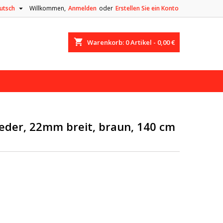

utsch
Willkommen,
Anmelden
oder
Erstellen Sie ein Konto
shopping_cart
Warenkorb:
0
Artikel - 0,00 €
eder, 22mm breit, braun, 140 cm