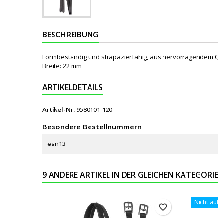
BESCHREIBUNG
Formbeständig und strapazierfähig, aus hervorragendem Qua
Breite: 22 mm
ARTIKELDETAILS
Artikel-Nr.
9580101-120
Besondere Bestellnummern
ean13
9 ANDERE ARTIKEL IN DER GLEICHEN KATEGORIE
Nicht au
favorite_border