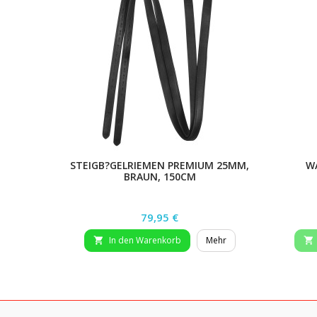
STEIGB?GELRIEMEN PREMIUM 25MM,
W
BRAUN, 150CM
Preis
79,95 €
In den Warenkorb
Mehr

