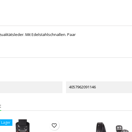
litätsleder. Mit Edelstahlschnallen. Paar
4057962091146
:
f Lager
favorite_border