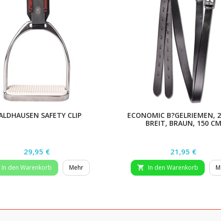
ALDHAUSEN SAFETY CLIP
ECONOMIC B?GELRIEMEN, 
BREIT, BRAUN, 150 C
Preis
Preis
29,95 €
21,95 €
In den Warenkorb
Mehr
In den Warenkorb
M
