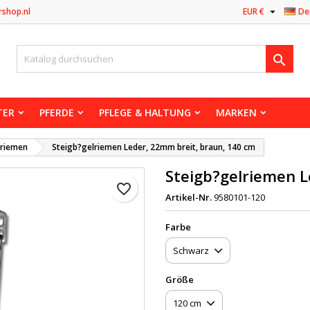

rshop.nl
EUR €
De

TER
PFERDE
PFLEGE & HALTUNG
MARKEN
lriemen
Steigb?gelriemen Leder, 22mm breit, braun, 140 cm
Steigb?gelriemen L
favorite_border
Artikel-Nr.
9580101-120
Farbe
Größe