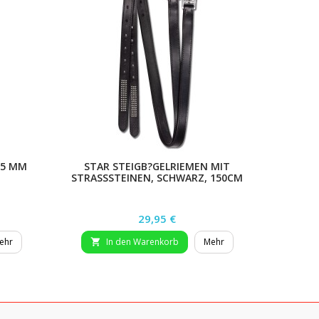
25 MM
STAR STEIGB?GELRIEMEN MIT
STEIG
M
STRASSSTEINEN, SCHWARZ, 150CM
Preis
29,95 €
ehr
In den Warenkorb
Mehr

