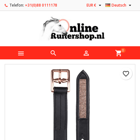


Telefon:
+31(0)88 0111178
EUR €
Deutsch
0



shopping_cart
favorite_border