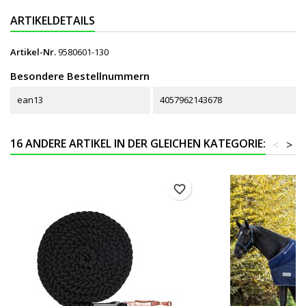
ARTIKELDETAILS
Artikel-Nr.
9580601-130
Besondere Bestellnummern
ean13
4057962143678
16 ANDERE ARTIKEL IN DER GLEICHEN KATEGORIE:
<
>
favorite_border