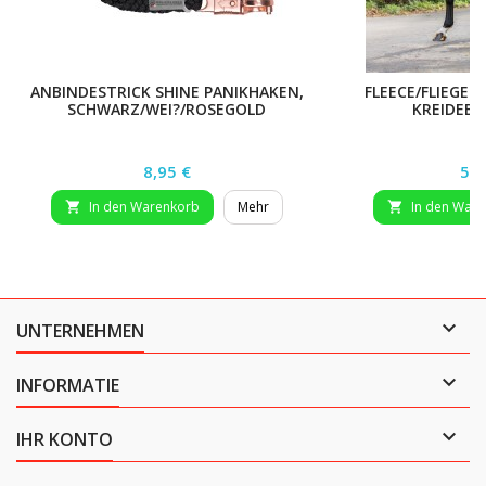
ANBINDESTRICK SHINE PANIKHAKEN,
FLEECE/FLIEGE
SCHWARZ/WEI?/ROSEGOLD
KREIDEBL
Preis
Pre
8,95 €
59,
In den Warenkorb
Mehr
In den War



UNTERNEHMEN

INFORMATIE

IHR KONTO