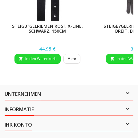
STEIGB?GELRIEMEN ROS?, X-LINE,
STEIGB?GELRIE
SCHWARZ, 150CM
BREIT, BR
Preis
Pre
44,95 €
39,
In den Warenkorb
Mehr
In den War



UNTERNEHMEN

INFORMATIE

IHR KONTO