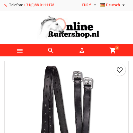


Telefon:
+31(0)88 0111178
EUR €
Deutsch
0



shopping_cart
favorite_border