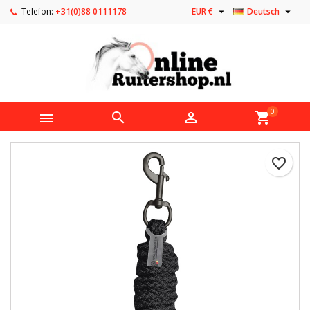


Telefon:
+31(0)88 0111178
EUR €
Deutsch
0



shopping_cart
favorite_border