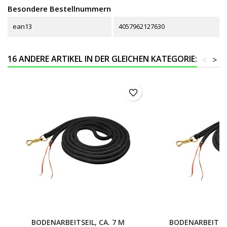
Besondere Bestellnummern
ean13
4057962127630
16 ANDERE ARTIKEL IN DER GLEICHEN KATEGORIE:
<
>
favorite_border
BODENARBEITSEIL, CA. 7 M
BODENARBEITSSE