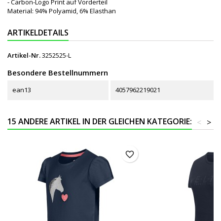
- Carbon-Logo Print auf Vorderteil
Material: 94% Polyamid, 6% Elasthan
ARTIKELDETAILS
Artikel-Nr.
3252525-L
Besondere Bestellnummern
ean13
4057962219021
15 ANDERE ARTIKEL IN DER GLEICHEN KATEGORIE:
<
>
favorite_border