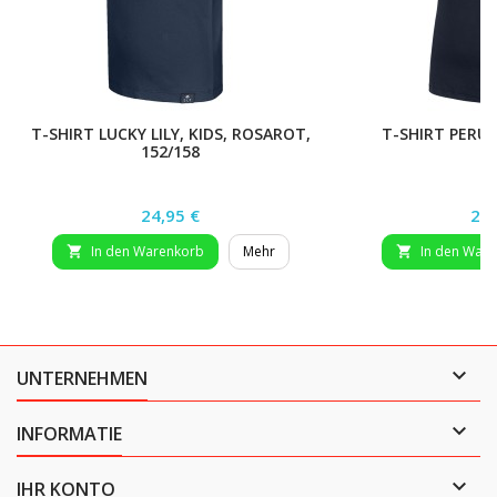
T-SHIRT LUCKY LILY, KIDS, ROSAROT,
T-SHIRT PERUG
152/158
Preis
Pre
24,95 €
24,
In den Warenkorb
Mehr
In den War



UNTERNEHMEN

INFORMATIE

IHR KONTO