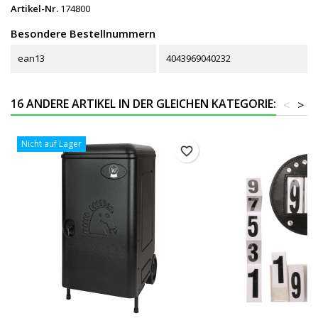
Artikel-Nr.
174800
Besondere Bestellnummern
ean13
4043969040232
16 ANDERE ARTIKEL IN DER GLEICHEN KATEGORIE:
<
>
Nicht auf Lager
favorite_border