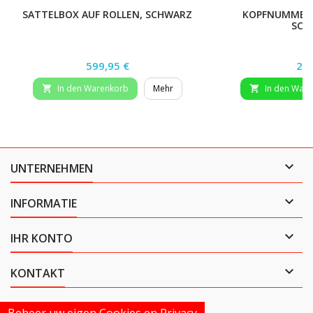
SATTELBOX AUF ROLLEN, SCHWARZ
KOPFNUMMERN
SCH
Preis
Pre
599,95 €
21,
In den Warenkorb
Mehr
In den War



UNTERNEHMEN

INFORMATIE

IHR KONTO

KONTAKT
Beheer uw eigen Cookies en Privacy