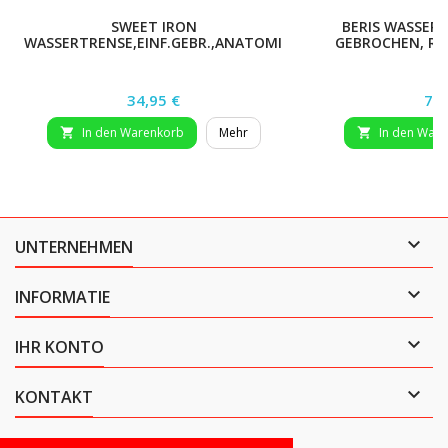
SWEET IRON
BERIS WASSERT
WASSERTRENSE,EINF.GEBR.,ANATOMISCH,S:16
GEBROCHEN, RI
MM,B:14,5
Preis
Pre
34,95 €
79,
In den Warenkorb
Mehr
In den War



UNTERNEHMEN

INFORMATIE

IHR KONTO

KONTAKT