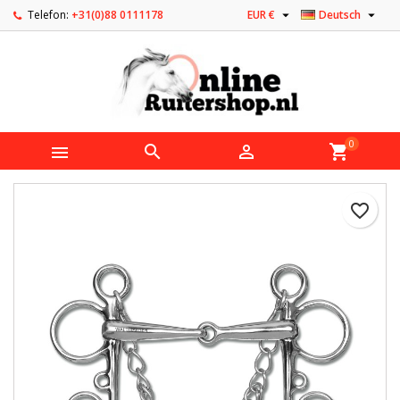


Telefon:
+31(0)88 0111178
EUR €
Deutsch
0



shopping_cart
favorite_border