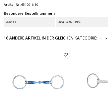
Artikel-Nr.
6519016-10
Besondere Bestellnummern
ean13
4043969261965
16 ANDERE ARTIKEL IN DER GLEICHEN KATEGORIE:
<
>
favorite_border