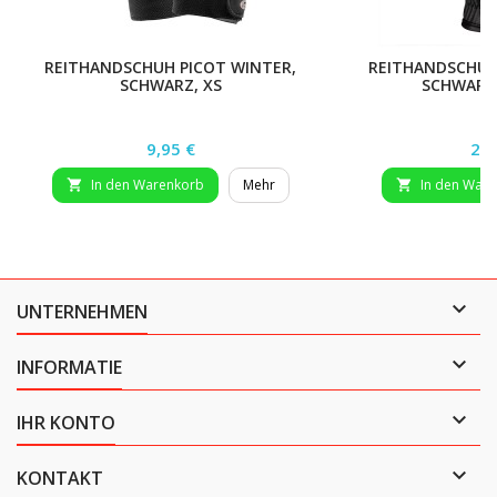
REITHANDSCHUH PICOT WINTER,
REITHANDSCHUH
SCHWARZ, XS
SCHWARZ, 
Preis
Pre
9,95 €
27,
In den Warenkorb
Mehr
In den War



UNTERNEHMEN

INFORMATIE

IHR KONTO

KONTAKT