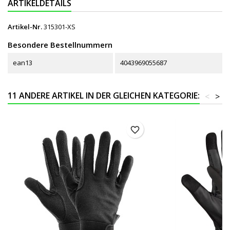
ARTIKELDETAILS
Artikel-Nr.
315301-XS
Besondere Bestellnummern
ean13
4043969055687
11 ANDERE ARTIKEL IN DER GLEICHEN KATEGORIE:
<
>
favorite_border