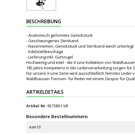
BESCHREIBUNG
- Anatomisch geformtes Genickstück
- Geschwungenes Stirnband
- Nasenriemen, Genickstück und Stirnband weich unterlegt
- Edelstahlbeschäge
- Lieferung inkl. Gurtzügel
Hochwertig und edel - die X-Line Kollektion von Waldhausen
185 Jahre Kompetenz in der Lederverarbeitung sorgen für S
Für unsere X-Line Serie wird ausschließlich feinstes Lede
Waldhausen Trensen- für Reiter mit einem Gespür für Quali
ARTIKELDETAILS
Artikel-Nr.
9573801-VB
Besondere Bestellnummern
ean13