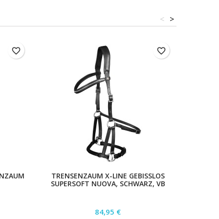
<
>
favorite_border
favorite_border
ENZAUM
TRENSENZAUM X-LINE GEBISSLOS
TRENS
SUPERSOFT NUOVA, SCHWARZ, VB
GLAM ,
Preis
84,95 €