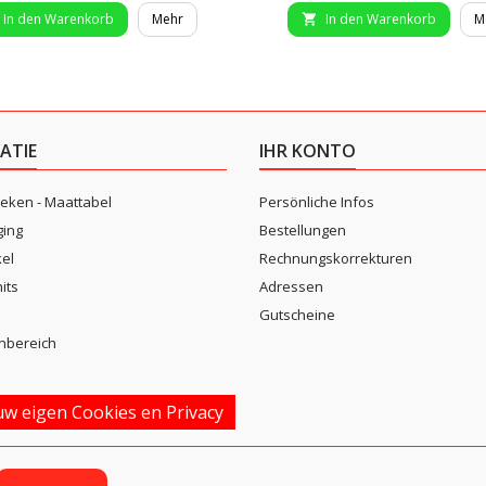
In den Warenkorb
Mehr
In den Warenkorb
M

ATIE
IHR KONTO
eken - Maattabel
Persönliche Infos
ging
Bestellungen
kel
Rechnungskorrekturen
its
Adressen
n
Gutscheine
nbereich
w eigen Cookies en Privacy