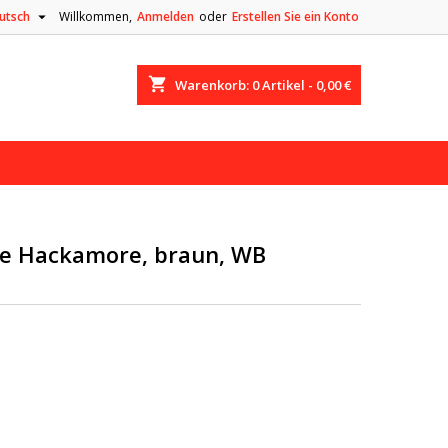

utsch
Willkommen,
Anmelden
oder
Erstellen Sie ein Konto
shopping_cart
Warenkorb:
0
Artikel - 0,00 €
e Hackamore, braun, WB