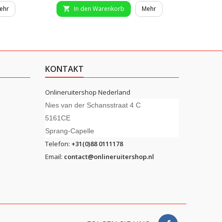
ehr
In den Warenkorb
Mehr


KONTAKT
Onlineruitershop Nederland
Nies van der Schansstraat 4 C
5161CE
Sprang-Capelle
Telefon:
+31(0)88 0111178
Email:
contact@onlineruitershop.nl