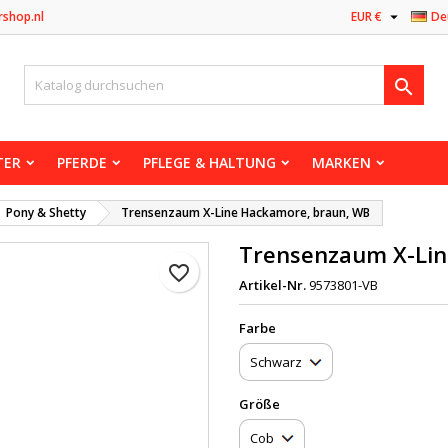

rshop.nl
EUR €
De

TER
PFERDE
PFLEGE & HALTUNG
MARKEN
Pony & Shetty
Trensenzaum X-Line Hackamore, braun, WB
Trensenzaum X-Lin
favorite_border
Artikel-Nr.
9573801-VB
Farbe
Größe