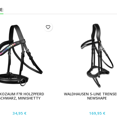
E:
favorite_border
KOZAUM F?R HOLZPFERD
WALDHAUSEN S-LINE TRENS
SCHWARZ, MINISHETTY
NEWSHAPE
Preis
Preis
34,95 €
169,95 €