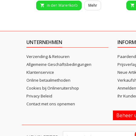
In den Warenkorb
Mehr


UNTERNEHMEN
INFORM
Verzending & Retouren
Paardend
Allgemeine Geschäftsbedingungen
Prijsverla
Klantenservice
Neue Arti
Online betaalmethoden
Verkaufsh
Cookies bij Onlineruitershop
Anmelde
Privacy Beleid
Ihr Kunde
Contact met ons opnemen
Beheer u