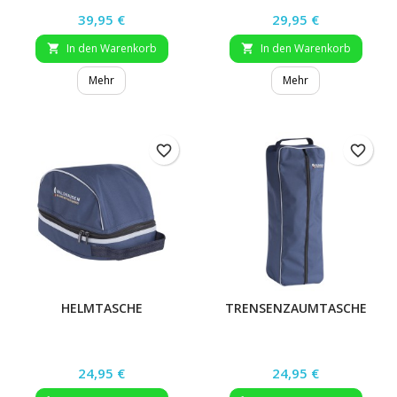
Preis
Preis
39,95 €
29,95 €
In den Warenkorb
In den Warenkorb


Mehr
Mehr
favorite_border
favorite_border
HELMTASCHE
TRENSENZAUMTASCHE
Preis
Preis
24,95 €
24,95 €