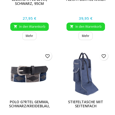
SCHWARZ, 95CM
Preis
Preis
27,95 €
39,95 €
In den Warenkorb
In den Warenkorb


Mehr
Mehr
favorite_border
favorite_border
POLO G?RTEL GEMMA,
STIEFELTASCHE MIT
SCHWARZ/KREIDEBLAU,
SEITENFACH
90CM