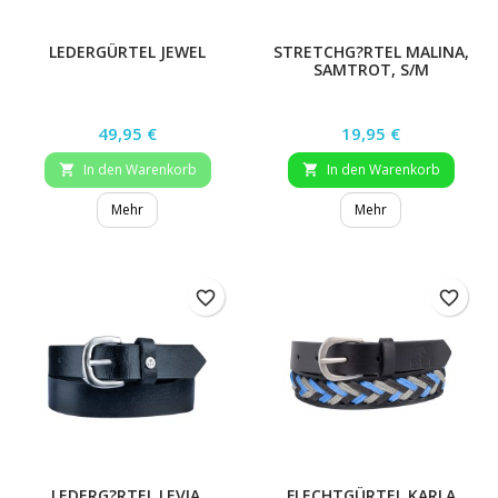
LEDERGÜRTEL JEWEL
STRETCHG?RTEL MALINA,
SAMTROT, S/M
Preis
Preis
49,95 €
19,95 €
In den Warenkorb
In den Warenkorb


Mehr
Mehr
favorite_border
favorite_border
LEDERG?RTEL LEVIA,
FLECHTGÜRTEL KARLA