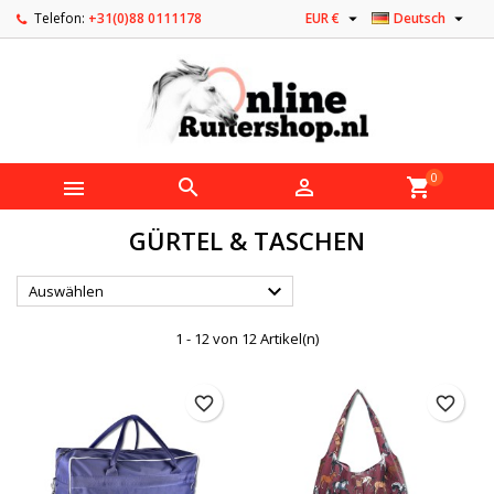


Telefon:
+31(0)88 0111178
EUR €
Deutsch
0



shopping_cart
GÜRTEL & TASCHEN

Auswählen
1 - 12 von 12 Artikel(n)
favorite_border
favorite_border