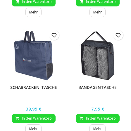
In den Warenkorb
In den Warenkorb


Mehr
Mehr
favorite_border
favorite_border
SCHABRACKEN-TASCHE
BANDAGENTASCHE
Preis
Preis
39,95 €
7,95 €
In den Warenkorb
In den Warenkorb


Mehr
Mehr