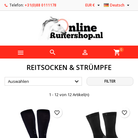


Telefon:
+31(0)88 0111178
EUR €
Deutsch
0



shopping_cart
REITSOCKEN & STRÜMPFE

Auswählen
FILTER
1 - 12 von 12 Artikel(n)
favorite_border
favorite_border