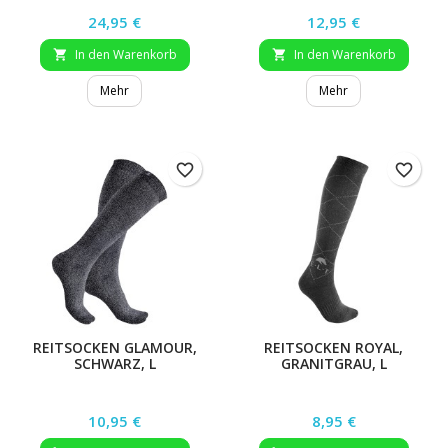
Preis
Preis
24,95 €
12,95 €
In den Warenkorb
In den Warenkorb


Mehr
Mehr
favorite_border
favorite_border
REITSOCKEN GLAMOUR,
REITSOCKEN ROYAL,
SCHWARZ, L
GRANITGRAU, L
Preis
Preis
10,95 €
8,95 €