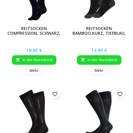
REITSOCKEN
REITSOCKEN
COMPRESSION, SCHWARZ,
BAMBOO,KURZ, TIEFBLAU,
SW
S
Preis
Preis
19,95 €
12,95 €
In den Warenkorb
In den Warenkorb


Mehr
Mehr
favorite_border
favorite_border