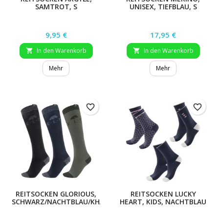
SAMTROT, S
UNISEX, TIEFBLAU, S
Preis
Preis
9,95 €
17,95 €
In den Warenkorb
In den Warenkorb


Mehr
Mehr
favorite_border
favorite_border
REITSOCKEN GLORIOUS,
REITSOCKEN LUCKY
SCHWARZ/NACHTBLAU/KHAKI,
HEART, KIDS, NACHTBLAU
L
(27-30)