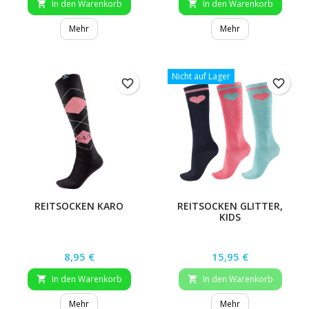
In den Warenkorb
In den Warenkorb


Mehr
Mehr
Nicht auf Lager
favorite_border
favorite_border
REITSOCKEN KARO
REITSOCKEN GLITTER,
KIDS
Preis
Preis
8,95 €
15,95 €
In den Warenkorb
In den Warenkorb


Mehr
Mehr