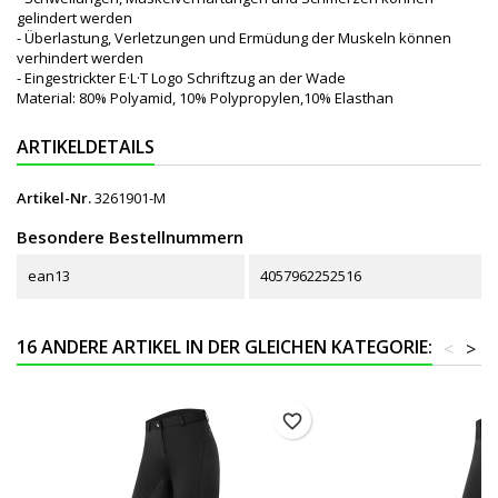
gelindert werden
- Überlastung, Verletzungen und Ermüdung der Muskeln können
verhindert werden
- Eingestrickter E·L·T Logo Schriftzug an der Wade
Material: 80% Polyamid, 10% Polypropylen,10% Elasthan
ARTIKELDETAILS
Artikel-Nr.
3261901-M
Besondere Bestellnummern
ean13
4057962252516
16 ANDERE ARTIKEL IN DER GLEICHEN KATEGORIE:
<
>
favorite_border