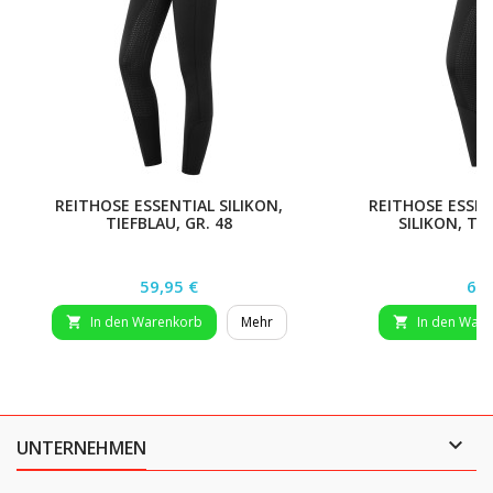
REITHOSE ESSENTIAL SILIKON,
REITHOSE ESSEN
TIEFBLAU, GR. 48
SILIKON, TIE
Preis
Pre
59,95 €
69,
In den Warenkorb
Mehr
In den War



UNTERNEHMEN