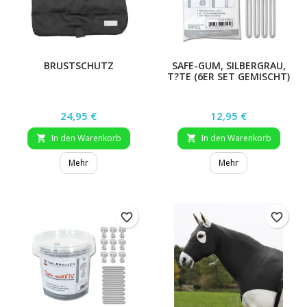
BRUSTSCHUTZ
SAFE-GUM, SILBERGRAU,
T?TE (6ER SET GEMISCHT)
Preis
Preis
24,95 €
12,95 €
In den Warenkorb
In den Warenkorb


Mehr
Mehr
favorite_border
favorite_border