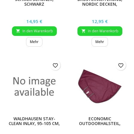
SCHWARZ
NORDIC DECKEN,
NACHTBLAU, UNISIZE
Preis
Preis
14,95 €
12,95 €
In den Warenkorb
In den Warenkorb


Mehr
Mehr
favorite_border
favorite_border
WALDHAUSEN STAY-
ECONOMIC
CLEAN INLAY, 95-105 CM,
OUTDOORHALSTEIL,
3-ER PACK
LIGHT