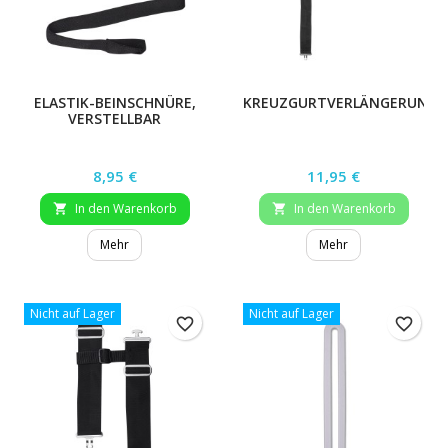
ELASTIK-BEINSCHNÜRE,
KREUZGURTVERLÄNGERUNG
VERSTELLBAR
Preis
Preis
8,95 €
11,95 €
In den Warenkorb
In den Warenkorb


Mehr
Mehr
Nicht auf Lager
Nicht auf Lager
favorite_border
favorite_border