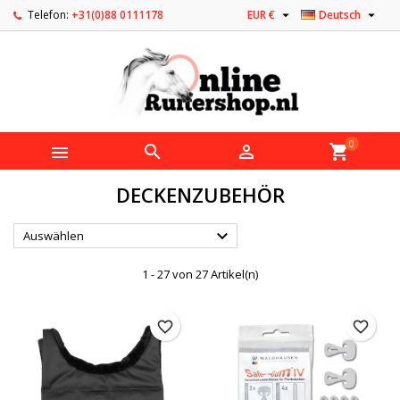


Telefon:
+31(0)88 0111178
EUR €
Deutsch
0



shopping_cart
DECKENZUBEHÖR

Auswählen
1 - 27 von 27 Artikel(n)
favorite_border
favorite_border