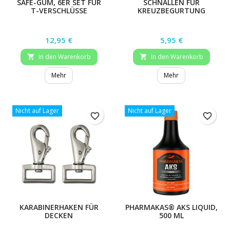
SAFE-GUM, 6ER SET FÜR
SCHNALLEN FÜR
T-VERSCHLÜSSE
KREUZBEGURTUNG
Preis
Preis
12,95 €
5,95 €
In den Warenkorb
In den Warenkorb


Mehr
Mehr
Nicht auf Lager
Nicht auf Lager
favorite_border
favorite_border
KARABINERHAKEN FÜR
PHARMAKAS® AKS LIQUID,
DECKEN
500 ML