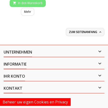
In den Warenkorb

Mehr
ZUM SEITENANFANG


UNTERNEHMEN

INFORMATIE

IHR KONTO

KONTAKT
Beheer uw eigen Cookies en Privacy