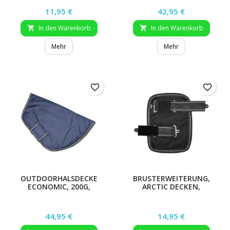
Preis
Preis
11,95 €
42,95 €
In den Warenkorb
In den Warenkorb


Mehr
Mehr
favorite_border
favorite_border
OUTDOORHALSDECKE
BRUSTERWEITERUNG,
ECONOMIC, 200G,
ARCTIC DECKEN,
BURGUNDERROT, VB
CAPPUCCINO, UNISIZE
Preis
Preis
44,95 €
14,95 €