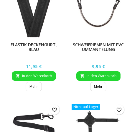
ELASTIK DECKENGURT,
SCHWEIFRIEMEN MIT PVC
BLAU
UMMANTELUNG
Preis
Preis
11,95 €
9,95 €
In den Warenkorb
In den Warenkorb


Mehr
Mehr
Nicht auf Lager
favorite_border
favorite_border