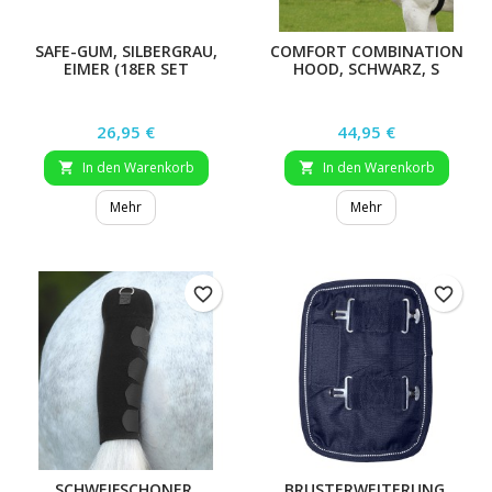
SAFE-GUM, SILBERGRAU,
COMFORT COMBINATION
EIMER (18ER SET
HOOD, SCHWARZ, S
GEMISCHT)
Preis
Preis
26,95 €
44,95 €
In den Warenkorb
In den Warenkorb


Mehr
Mehr
favorite_border
favorite_border
SCHWEIFSCHONER,
BRUSTERWEITERUNG,