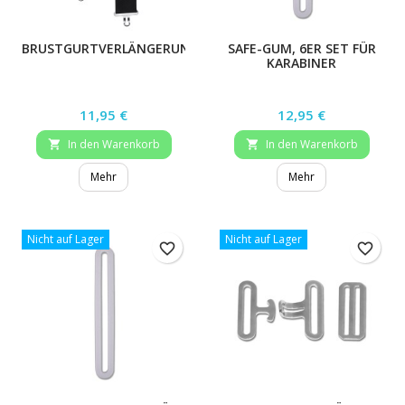
BRUSTGURTVERLÄNGERUNG
SAFE-GUM, 6ER SET FÜR
KARABINER
Preis
Preis
11,95 €
12,95 €
In den Warenkorb
In den Warenkorb


Mehr
Mehr
Nicht auf Lager
Nicht auf Lager
favorite_border
favorite_border