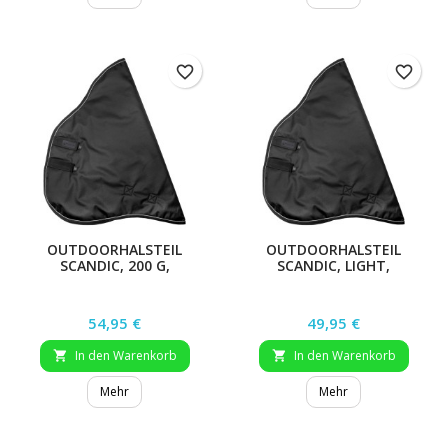
favorite_border
favorite_border
OUTDOORHALSTEIL
OUTDOORHALSTEIL
SCANDIC, 200 G,
SCANDIC, LIGHT,
NACHTBLAU, WB
NACHTBLAU, WB
Preis
Preis
54,95 €
49,95 €
In den Warenkorb
In den Warenkorb


Mehr
Mehr