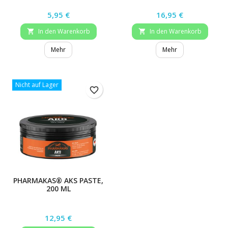
Preis
Preis
5,95 €
16,95 €
In den Warenkorb
In den Warenkorb


Mehr
Mehr
Nicht auf Lager
favorite_border
PHARMAKAS® AKS PASTE,
200 ML
Preis
12,95 €