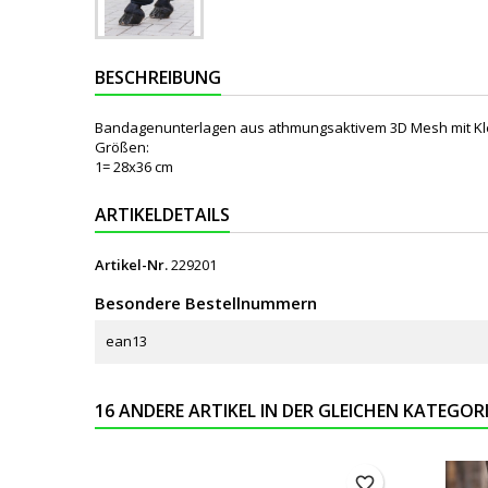
BESCHREIBUNG
Bandagenunterlagen aus athmungsaktivem 3D Mesh mit Klett
Größen:
1= 28x36 cm
ARTIKELDETAILS
Artikel-Nr.
229201
Besondere Bestellnummern
ean13
16 ANDERE ARTIKEL IN DER GLEICHEN KATEGORI
favorite_border