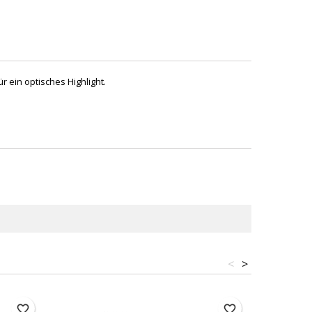
ein optisches Highlight.
<
>
favorite_border
favorite_border