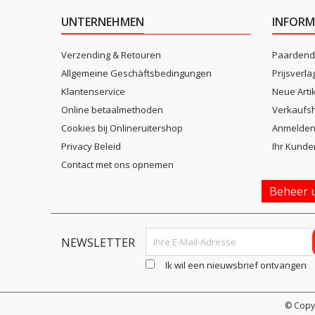
UNTERNEHMEN
INFORM
Verzending & Retouren
Paardend
Allgemeine Geschäftsbedingungen
Prijsverla
Klantenservice
Neue Arti
Online betaalmethoden
Verkaufsh
Cookies bij Onlineruitershop
Anmelde
Privacy Beleid
Ihr Kunde
Contact met ons opnemen
Beheer u
NEWSLETTER
Ik wil een nieuwsbrief ontvangen
© Copy