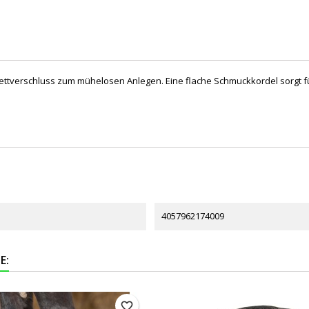
verschluss zum mühelosen Anlegen. Eine flache Schmuckkordel sorgt für 
4057962174009
E:
favorite_border