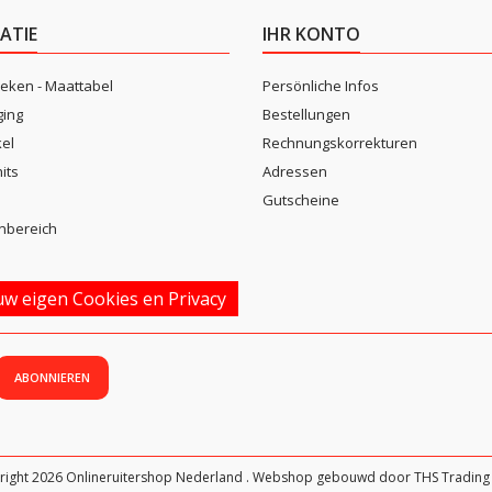
ATIE
IHR KONTO
eken - Maattabel
Persönliche Infos
ging
Bestellungen
kel
Rechnungskorrekturen
its
Adressen
n
Gutscheine
nbereich
w eigen Cookies en Privacy
right 2026 Onlineruitershop Nederland . Webshop gebouwd door THS Trading 