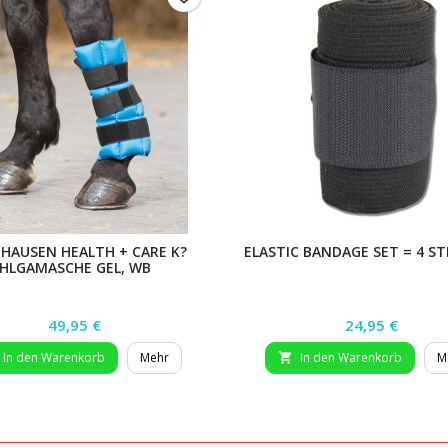
HAUSEN HEALTH + CARE K?
ELASTIC BANDAGE SET = 4 STK
HLGAMASCHE GEL, WB
Preis
Preis
49,95 €
24,95 €
In den Warenkorb
Mehr
In den Warenkorb
M
