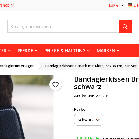

rshop.nl
EUR €
De

TER
PFERDE
PFLEGE & HALTUNG
MARKEN
andagierunterlagen
Bandagierkissen Breath mit Klett, 28x36 cm, 2er Set
Bandagierkissen Bre
favorite_border
schwarz
Artikel-Nr.
229201
Farbe
24,95 €