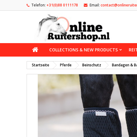
Telefon:
+31(0)88 0111178
Email:
contact@onlineruite
COLLECTIONS & NEW PRODUCTS
REI
Startseite
Pferde
Beinschutz
Bandagen & B