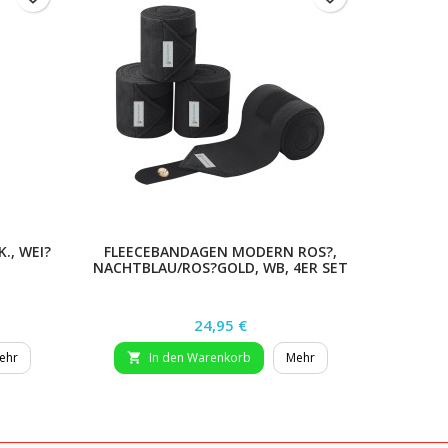
., WEI?
FLEECEBANDAGEN MODERN ROS?,
ELASTI
NACHTBLAU/ROS?GOLD, WB, 4ER SET
Preis
24,95 €
ehr
In den Warenkorb
Mehr

