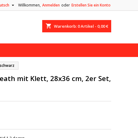

utsch
Willkommen,
Anmelden
oder
Erstellen Sie ein Konto
shopping_cart
Warenkorb:
0
Artikel - 0,00 €
, schwarz
ath mit Klett, 28x36 cm, 2er Set,