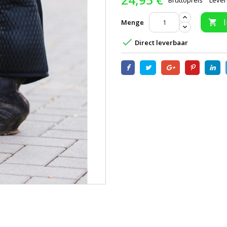
Bruttopreis
Lever
Menge


Direct leverbaar