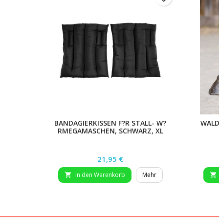
BANDAGIERKISSEN F?R STALL- W?
WALD
RMEGAMASCHEN, SCHWARZ, XL
Preis
21,95 €
In den Warenkorb
Mehr

