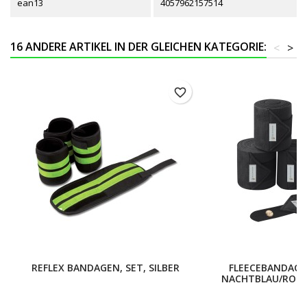
ean13
4057962157514
16 ANDERE ARTIKEL IN DER GLEICHEN KATEGORIE:
<
>
favorite_border
REFLEX BANDAGEN, SET, SILBER
FLEECEBANDAGE
NACHTBLAU/ROS?G