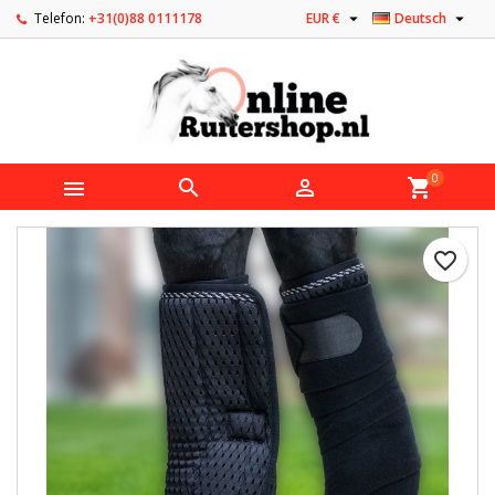


Telefon:
+31(0)88 0111178
EUR €
Deutsch
0



shopping_cart
favorite_border