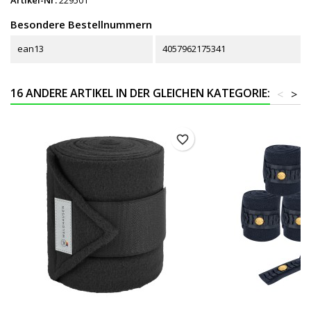
Besondere Bestellnummern
ean13
4057962175341
16 ANDERE ARTIKEL IN DER GLEICHEN KATEGORIE:
<
>
favorite_border