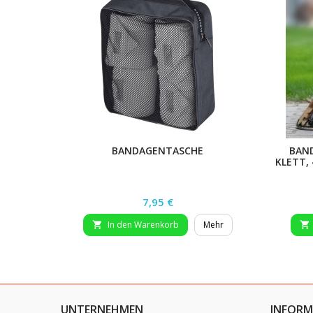
BANDAGENTASCHE
BAND
KLETT,
Preis
7,95 €
In den Warenkorb
Mehr


UNTERNEHMEN
INFORM