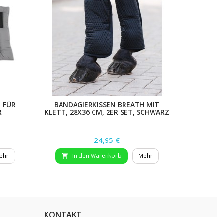
 FÜR
BANDAGIERKISSEN BREATH MIT
FLEECE
R
KLETT, 28X36 CM, 2ER SET, SCHWARZ
Preis
24,95 €
ehr
In den Warenkorb
Mehr


KONTAKT