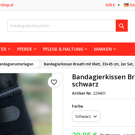

rshop.nl
EUR €
De

TER
PFERDE
PFLEGE & HALTUNG
MARKEN
andagierunterlagen
Bandagierkissen Breath mit Klett, 33x45 cm, 2er Set
Bandagierkissen Bre
favorite_border
schwarz
Artikel-Nr.
229401
Farbe
29,95 €