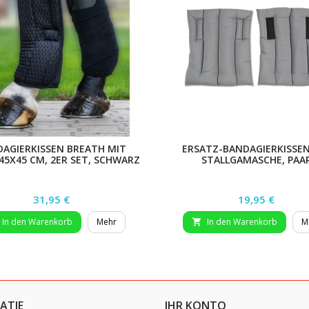
AGIERKISSEN BREATH MIT
ERSATZ-BANDAGIERKISSEN
 45X45 CM, 2ER SET, SCHWARZ
STALLGAMASCHE, PAA
Preis
Preis
31,95 €
19,95 €
In den Warenkorb
Mehr
In den Warenkorb
M

ATIE
IHR KONTO