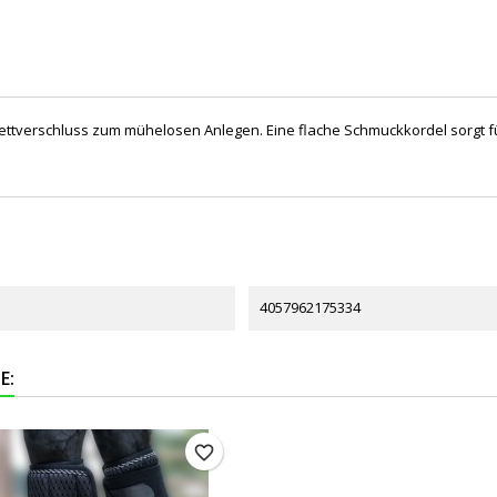
verschluss zum mühelosen Anlegen. Eine flache Schmuckkordel sorgt für 
4057962175334
E:
favorite_border