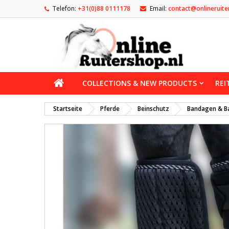
Telefon:
+31(0)88 0111178
Email:
contact@onlineruite
COLLECTIONS & NEW PRODUCTS
REI
Startseite
Pferde
Beinschutz
Bandagen & B