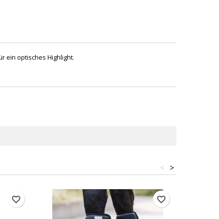
ein optisches Highlight.
<
>
favorite_border
favorite_border