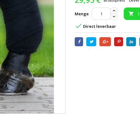
Bruttopreis
Lever
Menge


Direct leverbaar