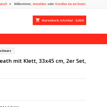

utsch
Willkommen,
Anmelden
oder
Erstellen Sie ein Konto
shopping_cart
Warenkorb:
0
Artikel - 0,00 €
, schwarz
ath mit Klett, 33x45 cm, 2er Set,