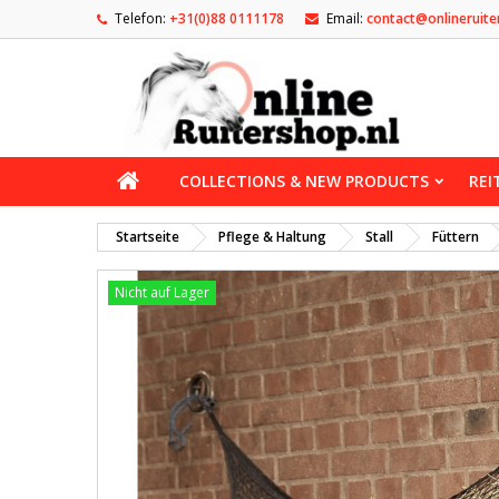
Telefon:
+31(0)88 0111178
Email:
contact@onlineruite
COLLECTIONS & NEW PRODUCTS
REI
Startseite
Pflege & Haltung
Stall
Füttern
Nicht auf Lager