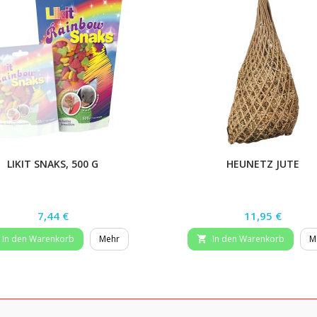
LIKIT SNAKS, 500 G
HEUNETZ JUTE
Preis
Preis
7,44 €
11,95 €
In den Warenkorb
Mehr
In den Warenkorb
M
