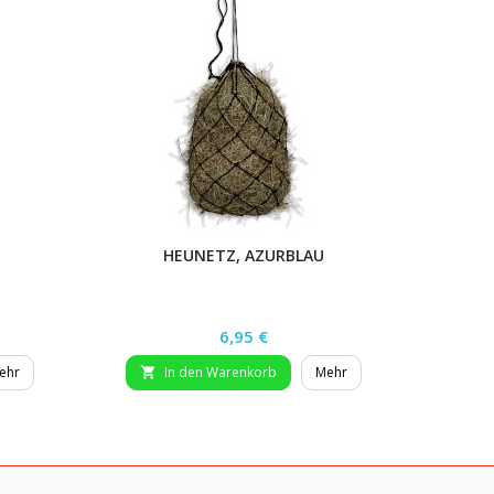
HEUNETZ, AZURBLAU
HEUNET
Preis
6,95 €
ehr
In den Warenkorb
Mehr

