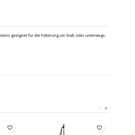
ens geeignet für die Fütterung um Stall, oder unterwegs.
<
>
favorite_border
favorite_border