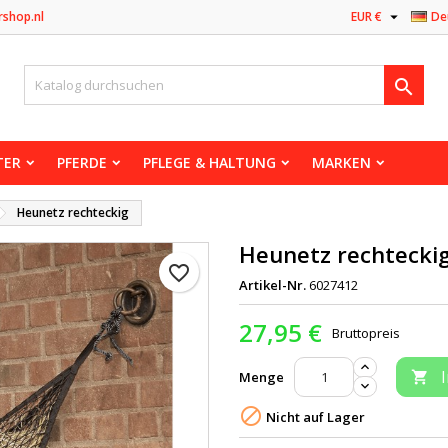

rshop.nl
EUR €
De

TER
PFERDE
PFLEGE & HALTUNG
MARKEN
Heunetz rechteckig
Heunetz rechtecki
favorite_border
Artikel-Nr.
6027412
27,95 €
Bruttopreis
Menge


Nicht auf Lager