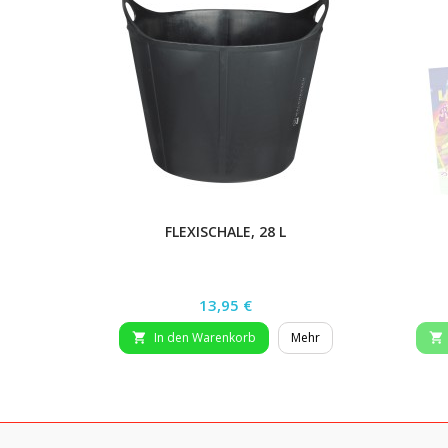
FLEXISCHALE, 28 L
Preis
13,95 €
In den Warenkorb
Mehr

