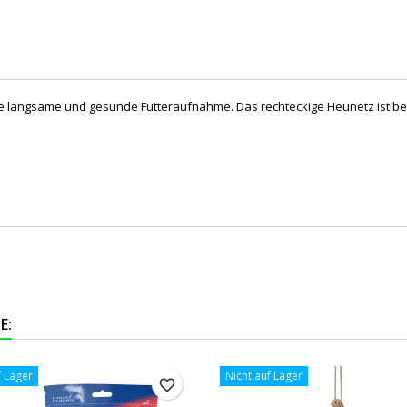
e langsame und gesunde Futteraufnahme. Das rechteckige Heunetz ist best
E:
f Lager
Nicht auf Lager
favorite_border