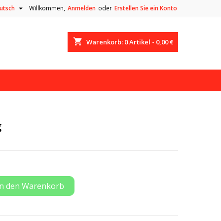

utsch
Willkommen,
Anmelden
oder
Erstellen Sie ein Konto
shopping_cart
Warenkorb:
0
Artikel - 0,00 €
g
In den Warenkorb