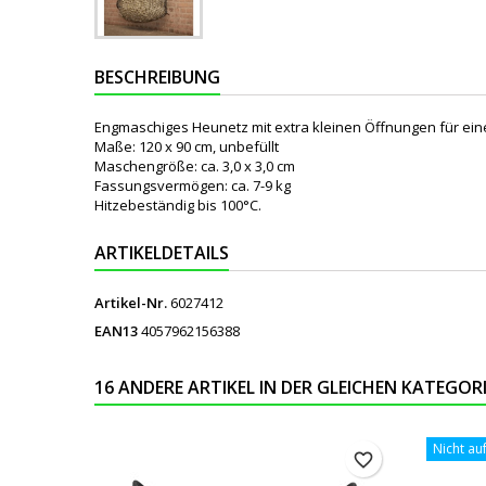
BESCHREIBUNG
Engmaschiges Heunetz mit extra kleinen Öffnungen für ein
Maße: 120 x 90 cm, unbefüllt
Maschengröße: ca. 3,0 x 3,0 cm
Fassungsvermögen: ca. 7-9 kg
Hitzebeständig bis 100°C.
ARTIKELDETAILS
Artikel-Nr.
6027412
EAN13
4057962156388
16 ANDERE ARTIKEL IN DER GLEICHEN KATEGORI
Nicht au
favorite_border