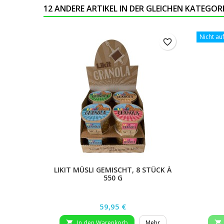
12 ANDERE ARTIKEL IN DER GLEICHEN KATEGORI
Nicht au
favorite_border
LIKIT MÜSLI GEMISCHT, 8 STÜCK À
550 G
Preis
59,95 €
In den Warenkorb
Mehr

