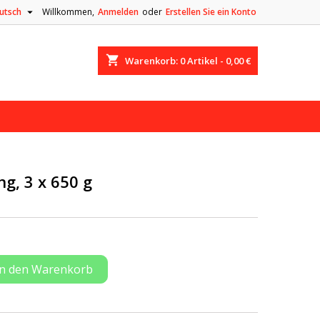

utsch
Willkommen,
Anmelden
oder
Erstellen Sie ein Konto
shopping_cart
Warenkorb:
0
Artikel - 0,00 €
g, 3 x 650 g
In den Warenkorb