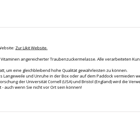
Website:
Zur Likit Website.
mit Vitaminen angereicherter Traubenzuckermelasse. Alle verarbeiteten Ku
tatt, um eine gleichbleibend hohe Qualität gewährleisten zu können.
 dass Langeweile und Unruhe in der Box oder auf dem Paddock vermieden 
rschung der Universität Cornell (USA) und Bristol (England) wird die Ver
t - auch wenn Sie nicht vor Ort sein können!