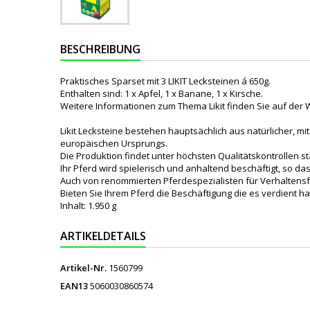
BESCHREIBUNG
Praktisches Sparset mit 3 LIKIT Lecksteinen á 650g.
Enthalten sind: 1 x Apfel, 1 x Banane, 1 x Kirsche.
Weitere Informationen zum Thema Likit finden Sie auf der 
Likit Lecksteine bestehen hauptsächlich aus natürlicher, 
europäischen Ursprungs.
Die Produktion findet unter höchsten Qualitätskontrollen s
Ihr Pferd wird spielerisch und anhaltend beschäftigt, so
Auch von renommierten Pferdespezialisten für Verhaltensfo
Bieten Sie Ihrem Pferd die Beschäftigung die es verdient ha
Inhalt: 1.950 g
ARTIKELDETAILS
Artikel-Nr.
1560799
EAN13
5060030860574