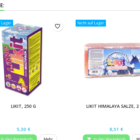
E:
f Lager
Nicht auf Lager
favorite_border
LIKIT, 250 G
LIKIT HIMALAYA SALZE, 2
Preis
Preis
5,30 €
8,51 €
In den Warenkorb
Mehr
In den Warenkorb
M
