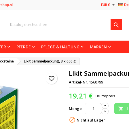

rshop.nl
EUR €
De

TER
PFERDE
PFLEGE & HALTUNG
MARKEN
cksteine
Likit Sammelpackung, 3 x 650 g
Likit Sammelpackun
favorite_border
Artikel-Nr.
1560799
19,21 €
Bruttopreis
Menge


Nicht auf Lager