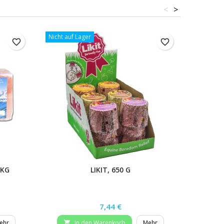
<
>
Nicht auf Lager
favorite_border
favorite_border
 KG
LIKIT, 650 G
L
Preis
7,44 €
ehr
In den Warenkorb
Mehr

