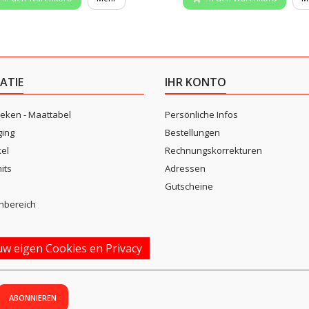
ATIE
IHR KONTO
eken - Maattabel
Persönliche Infos
ging
Bestellungen
kel
Rechnungskorrekturen
its
Adressen
n
Gutscheine
nbereich
w eigen Cookies en Privacy