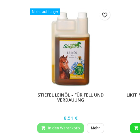
Nicht auf Lager
favorite_border
STIEFEL LEINÖL - FÜR FELL UND
LIKIT
VERDAUUNG
Preis
8,51 €
In den Warenkorb
Mehr

