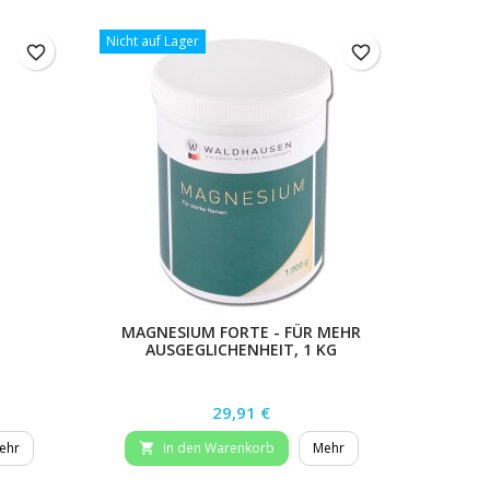
Nicht auf Lager
favorite_border
favorite_border
MAGNESIUM FORTE - FÜR MEHR
COO
AUSGEGLICHENHEIT, 1 KG
Preis
29,91 €
ehr
In den Warenkorb
Mehr

