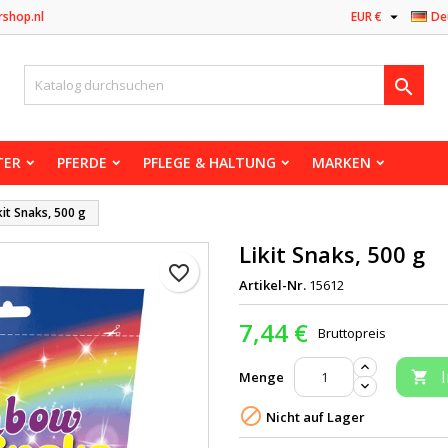

rshop.nl
EUR €
De

TER
PFERDE
PFLEGE & HALTUNG
MARKEN
kit Snaks, 500 g
Likit Snaks, 500 g
favorite_border
Artikel-Nr.
15612
7,44 €
Bruttopreis
Menge


Nicht auf Lager