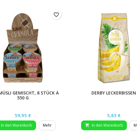
favorite_border
 MÜSLI GEMISCHT, 8 STÜCK À
DERBY LECKERBISSEN
550 G
Preis
Preis
59,95 €
5,83 €
In den Warenkorb
Mehr
In den Warenkorb
M
