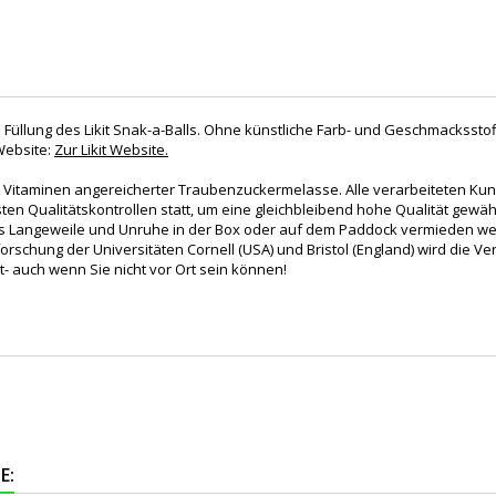
Füllung des Likit Snak-a-Balls. Ohne künstliche Farb- und Geschmacksstof
Website:
Zur Likit Website.
it Vitaminen angereicherter Traubenzuckermelasse. Alle verarbeiteten Kun
en Qualitätskontrollen statt, um eine gleichbleibend hohe Qualität gewäh
dass Langeweile und Unruhe in der Box oder auf dem Paddock vermieden w
rschung der Universitäten Cornell (USA) und Bristol (England) wird die V
t- auch wenn Sie nicht vor Ort sein können!
E: