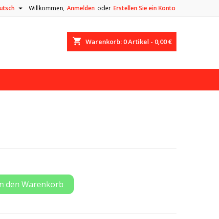

utsch
Willkommen,
Anmelden
oder
Erstellen Sie ein Konto
shopping_cart
Warenkorb:
0
Artikel - 0,00 €
In den Warenkorb