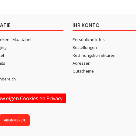
ATIE
IHR KONTO
eken - Maattabel
Persönliche Infos
ging
Bestellungen
kel
Rechnungskorrekturen
its
Adressen
n
Gutscheine
nbereich
w eigen Cookies en Privacy