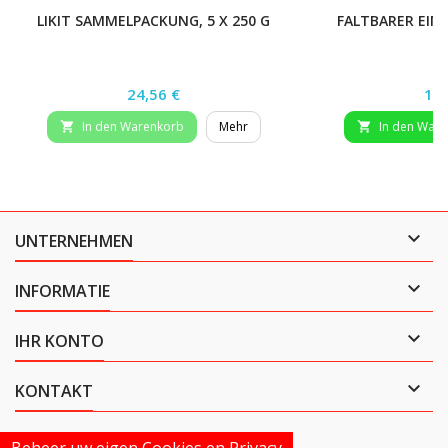
LIKIT SAMMELPACKUNG, 5 X 250 G
FALTBARER EIME
LI
Preis
Pre
24,56 €
14,
In den Warenkorb
Mehr
In den War



UNTERNEHMEN

INFORMATIE

IHR KONTO

KONTAKT
Beheer uw eigen Cookies en Privacy