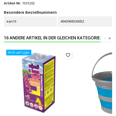
Artikel-Nr.
1501202
Besondere Bestellnummern
ean13
4043969336052
16 ANDERE ARTIKEL IN DER GLEICHEN KATEGORIE:
<
>
Nicht auf Lager
favorite_border