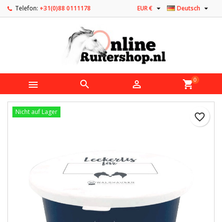


Telefon:
+31(0)88 0111178
EUR €
Deutsch
0



shopping_cart
Nicht auf Lager
favorite_border