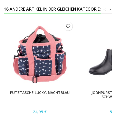
16 ANDERE ARTIKEL IN DER GLEICHEN KATEGORIE:
<
>
favorite_border
PUTZTASCHE LUCKY, NACHTBLAU
JODHPURSTIE
SCHWARZ
Preis
Pre
24,95 €
59,