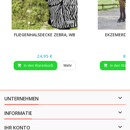
FLIEGENHALSDECKE ZEBRA, WB
EKZEMERDE
Preis
Pre
24,95 €
89,
In den Warenkorb
Mehr
In den War



UNTERNEHMEN

INFORMATIE

IHR KONTO