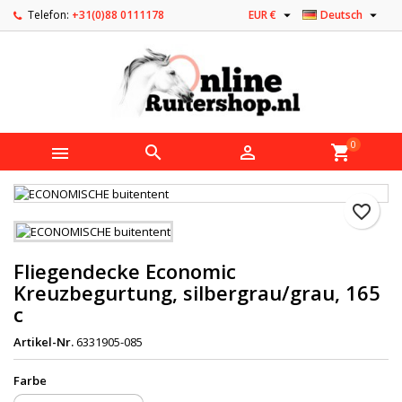


Telefon:
+31(0)88 0111178
EUR €
Deutsch
0



shopping_cart
favorite_border
Fliegendecke Economic
Kreuzbegurtung, silbergrau/grau, 165
c
Artikel-Nr.
6331905-085
Farbe