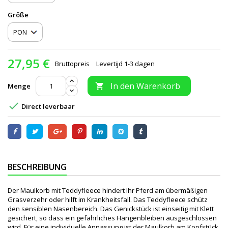
Größe
27,95 €
Bruttopreis
Levertijd 1-3 dagen
In den Warenkorb
Menge


Direct leverbaar
BESCHREIBUNG
Der Maulkorb mit Teddyfleece hindert Ihr Pferd am übermäßigen
Grasverzehr oder hilft im Krankheitsfall. Das Teddyfleece schütz
den sensiblen Nasenbereich. Das Genickstück ist einseitig mit Klett
gesichert, so dass ein gefährliches Hängenbleiben ausgeschlossen
wird. Für eine individuelle Anpassung ist der Maulkorb am Kopfstück