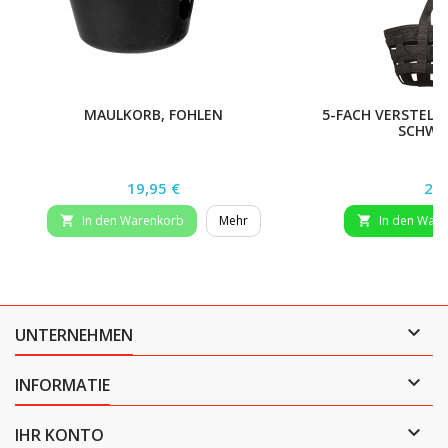
MAULKORB, FOHLEN
5-FACH VERSTELL
SCHWA
Preis
Pre
19,95 €
24,
In den Warenkorb
Mehr
In den War



UNTERNEHMEN

INFORMATIE

IHR KONTO