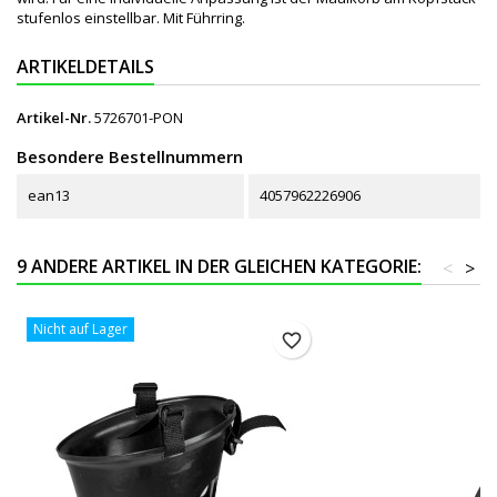
stufenlos einstellbar. Mit Führring.
ARTIKELDETAILS
Artikel-Nr.
5726701-PON
Besondere Bestellnummern
ean13
4057962226906
9 ANDERE ARTIKEL IN DER GLEICHEN KATEGORIE:
<
>
Nicht auf Lager
favorite_border