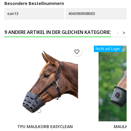
Besondere Bestellnummern
ean13
4043969008003
9 ANDERE ARTIKEL IN DER GLEICHEN KATEGORIE:
<
>
Nicht auf Lager
favorite_border
TPU MAULKORB EASYCLEAN
MAULKO