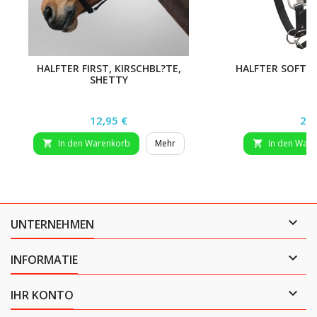
HALFTER FIRST, KIRSCHBL?TE,
HALFTER SOFT,
SHETTY
Preis
Pre
12,95 €
29,
In den Warenkorb
Mehr
In den War



UNTERNEHMEN

INFORMATIE

IHR KONTO