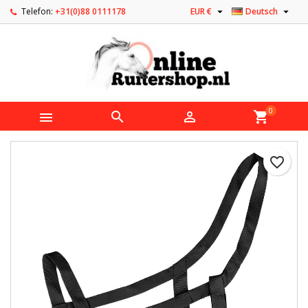


Telefon:
+31(0)88 0111178
EUR €
Deutsch
0



shopping_cart
favorite_border