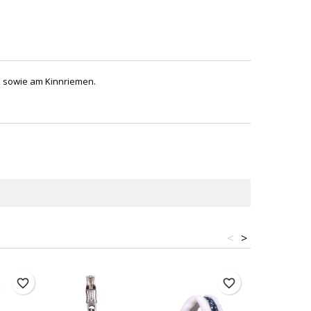
k sowie am Kinnriemen.
<
>
favorite_border
favorite_border