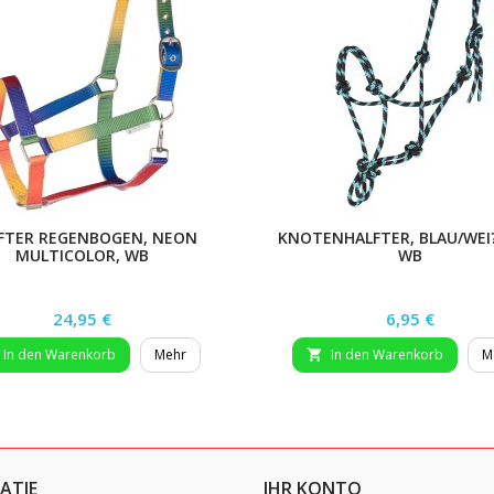
FTER REGENBOGEN, NEON
KNOTENHALFTER, BLAU/WEI
MULTICOLOR, WB
WB
Preis
Preis
24,95 €
6,95 €
In den Warenkorb
Mehr
In den Warenkorb
M

ATIE
IHR KONTO