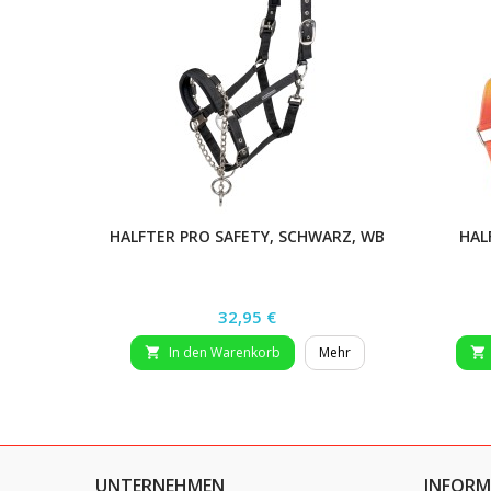
HALFTER PRO SAFETY, SCHWARZ, WB
HAL
Preis
32,95 €
In den Warenkorb
Mehr


UNTERNEHMEN
INFORM