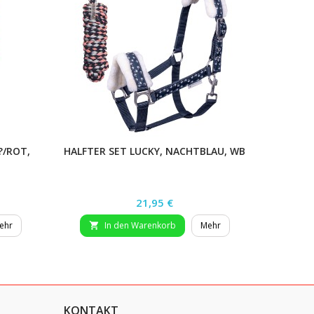
?/ROT,
HALFTER SET LUCKY, NACHTBLAU, WB
Preis
21,95 €
ehr
In den Warenkorb
Mehr


KONTAKT