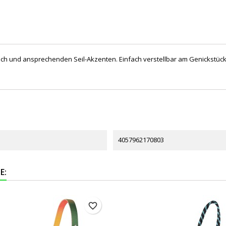
ich und ansprechenden Seil-Akzenten. Einfach verstellbar am Genickstüc
4057962170803
E:
favorite_border