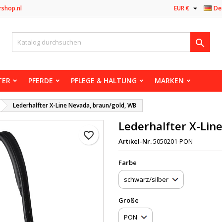

rshop.nl
EUR €
De

TER
PFERDE
PFLEGE & HALTUNG
MARKEN
Lederhalfter X-Line Nevada, braun/gold, WB
Lederhalfter X-Lin
favorite_border
Artikel-Nr.
5050201-PON
Farbe
Größe