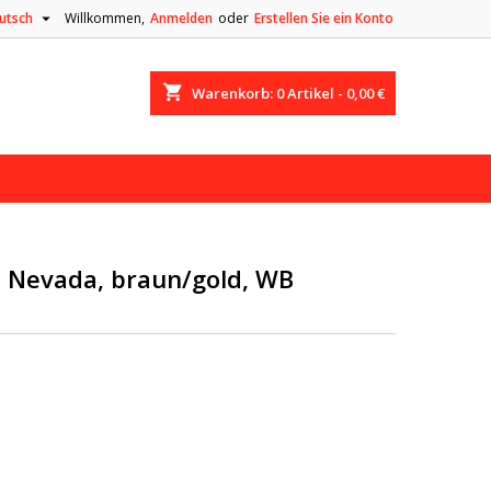

utsch
Willkommen,
Anmelden
oder
Erstellen Sie ein Konto
shopping_cart
Warenkorb:
0
Artikel - 0,00 €
e Nevada, braun/gold, WB